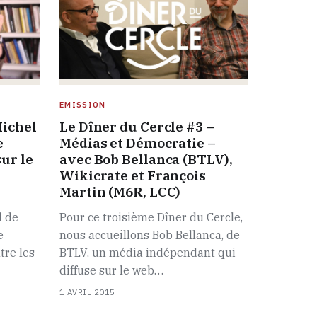
EMISSION
Michel
Le Dîner du Cercle #3 –
e
Médias et Démocratie –
ur le
avec Bob Bellanca (BTLV),
e
Wikicrate et François
Martin (M6R, LCC)
d de
Pour ce troisième Dîner du Cercle,
e
nous accueillons Bob Bellanca, de
tre les
BTLV, un média indépendant qui
diffuse sur le web…
1 AVRIL 2015