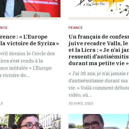
ENCE
FRANCE
rence : « L’Europe
Un français de confes
la victoire de Syriza »
juive recadre Valls, l
et la Licra : « Je n’ai j
vril dernier, le Cercle des
ressenti d’antisémiti
ires s’est rendu à la
durant ma petite vie »
nce intitulée « L’Europe
« J’ai 38 ans, je n’ai jamais 
a victoire de…
d’antisémitisme durant ma 
vie. » Voilà comment débute
vidéo, où…
15
30 AVRIL 2015