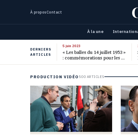
À propos
Contact
À la une
Internation
5 juin 2023
DERNIERS
« Les balles du 14 juillet 1953 »
ARTICLES
: commémorations pour les 70
ans de ce massacre oublié
PRODUCTION VIDÉO
500 ARTICLES