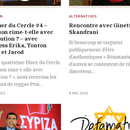
ON
ALTERNATIVES
ner du Cercle #4 –
Rencontre avec Ginet
on rime-t-elle avec
Skandrani
ution ? – avec
Si beaucoup se targuent
ess Erika, Tonton
publiquement d’être
 et Jarod
d’authentiques « Résistants
 quatrième Dîner du Cercle,
d’autres se contentent de ré
on rime-t-elle avec
discrètem…
ion ? », nous recevons les
urs de reggae Prin…
015
8 MAI 2015