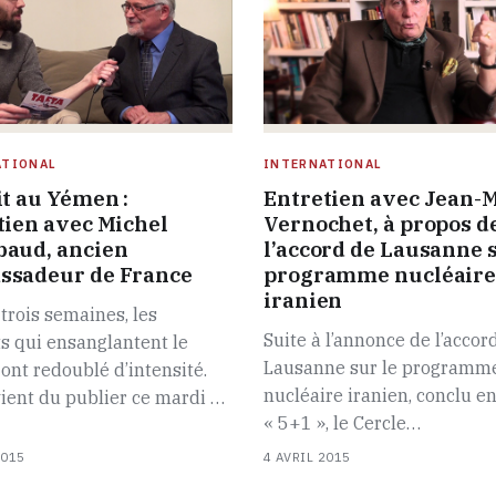
ATIONAL
INTERNATIONAL
it au Yémen :
Entretien avec Jean-
tien avec Michel
Vernochet, à propos d
aud, ancien
l’accord de Lausanne s
sadeur de France
programme nucléair
iranien
trois semaines, les
Suite à l’annonce de l’accor
s qui ensanglantent le
Lausanne sur le programm
nt redoublé d’intensité.
nucléaire iranien, conclu en
ient du publier ce mardi …
« 5+1 », le Cercle…
2015
4 AVRIL 2015