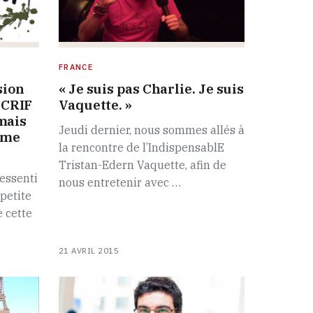
FRANCE
sion
« Je suis pas Charlie. Je suis
e CRIF
Vaquette. »
amais
Jeudi dernier, nous sommes allés à
sme
la rencontre de l’IndispensablE
Tristan-Edern Vaquette, afin de
ressenti
nous entretenir avec …
petite
 cette
21 AVRIL 2015