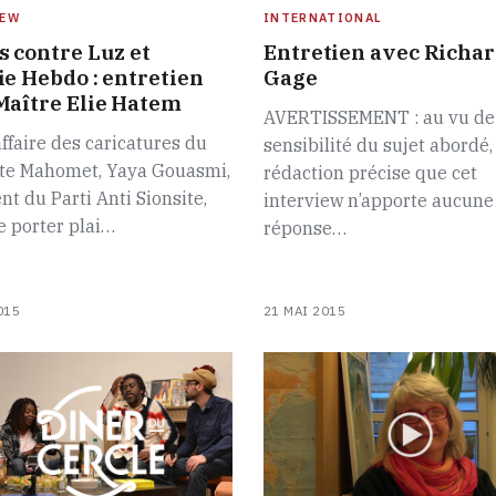
IEW
INTERNATIONAL
s contre Luz et
Entretien avec Richa
ie Hebdo : entretien
Gage
Maître Elie Hatem
AVERTISSEMENT : au vu de
affaire des caricatures du
sensibilité du sujet abordé,
te Mahomet, Yaya Gouasmi,
rédaction précise que cet
nt du Parti Anti Sionsite,
interview n’apporte aucune
e porter plai…
réponse…
015
21 MAI 2015