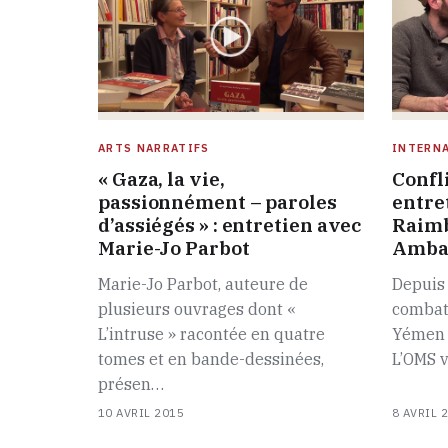
ARTS NARRATIFS
INTERN
« Gaza, la vie,
Confl
passionnément – paroles
entre
d’assiégés » : entretien avec
Raimb
Marie-Jo Parbot
Ambas
Marie-Jo Parbot, auteure de
Depuis 
plusieurs ouvrages dont «
combat
L’intruse » racontée en quatre
Yémen o
tomes et en bande-dessinées,
L’OMS v
présen…
10 AVRIL 2015
8 AVRIL 