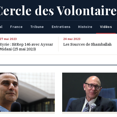
Cercle des Volontaire
al
France
Tribune
Entretiens
Histoire
Vidéos
27 mai 2023
24 mai 2023
Syrie : SitRep 146 avec Ayssar
Les Sources de Shamballah
Midani (25 mai 2023)