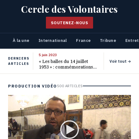
Cercle des Volontaires
SOUTENEZ-NOUS
À la une
International
France
Tribune
Entret
5 juin 2023
DERNIERS
« Les balles du 14 juillet
Voir tout →
ARTICLES
1953 » : commémorations
pour les 70 ans de ce
massacre oublié
PRODUCTION VIDÉO
500 ARTICLES