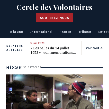
Cercle des Volontaires
SOUTENEZ-NOUS
À la une
International
France
Tribune
Entret
5 juin 2023
DERNIERS
« Les balles du 14 juillet
Voir tout →
ARTICLES
1953 » : commémorations
pour les 70 ans de ce
massacre oublié
MÉDIAS
132 ARTICLES