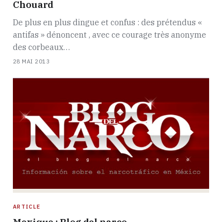
Chouard
De plus en plus dingue et confus : des prétendus «
antifas » dénoncent , avec ce courage très anonyme
des corbeaux…
28 MAI 2013
ARTICLE
Mexique : Blog del narco