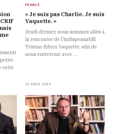
FRANCE
sion
« Je suis pas Charlie. Je suis
e CRIF
Vaquette. »
amais
Jeudi dernier, nous sommes allés à
sme
la rencontre de l’IndispensablE
Tristan-Edern Vaquette, afin de
ressenti
nous entretenir avec …
petite
 cette
21 AVRIL 2015