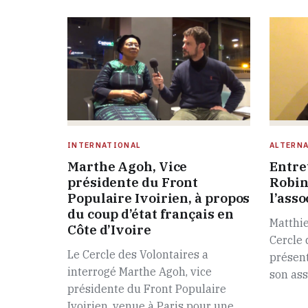
INTERNATIONAL
ALTERNA
Marthe Agoh, Vice
Entre
présidente du Front
Robin
Populaire Ivoirien, à propos
l’asso
du coup d’état français en
Matthie
Côte d’Ivoire
Cercle 
Le Cercle des Volontaires a
présent
interrogé Marthe Agoh, vice
son ass
présidente du Front Populaire
Ivoirien, venue à Paris pour une