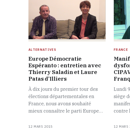
ALTERNATIVES
FRANCE
Europe Démocratie
Manif
Espéranto : entretien avec
dysfo
Thierry Saladin et Laure
CIPAV
Patas d’Illiers
Franq
À dix jours du premier tour des
Lundi 9
élections départementales en
siège d
France, nous avons souhaité
manifes
mieux connaître le parti Europe…
contre
12 MARS 2015
12 MARS 