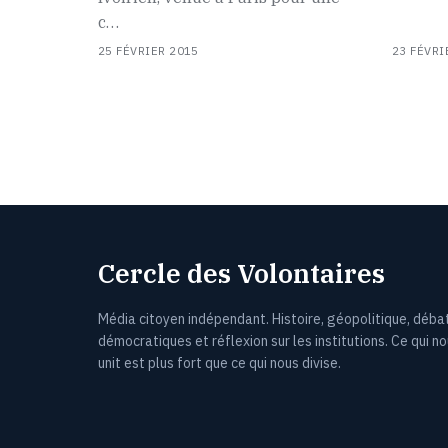
c…
25 FÉVRIER 2015
23 FÉVRI
Cercle des Volontaires
Média citoyen indépendant. Histoire, géopolitique, déba
démocratiques et réflexion sur les institutions. Ce qui n
unit est plus fort que ce qui nous divise.