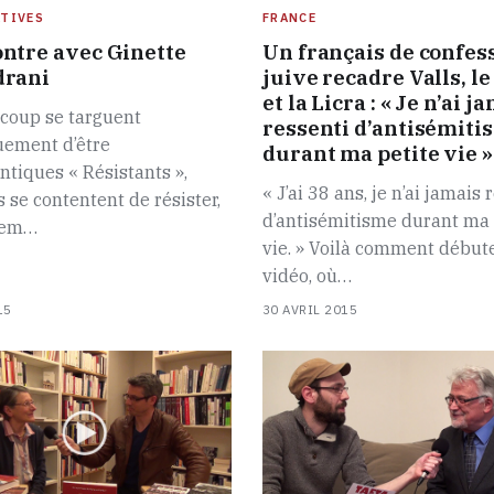
TIVES
FRANCE
ntre avec Ginette
Un français de confes
drani
juive recadre Valls, l
et la Licra : « Je n’ai j
coup se targuent
ressenti d’antisémiti
uement d’être
durant ma petite vie »
ntiques « Résistants »,
« J’ai 38 ans, je n’ai jamais 
s se contentent de résister,
d’antisémitisme durant ma 
tem…
vie. » Voilà comment débute
vidéo, où…
15
30 AVRIL 2015