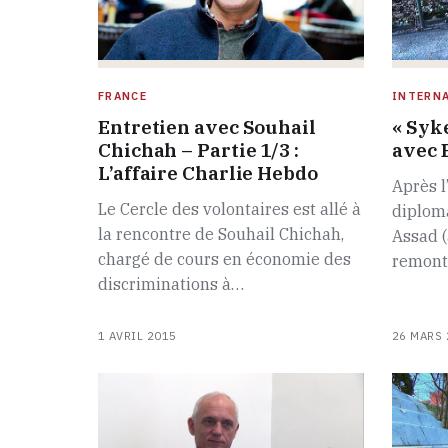
FRANCE
INTERN
Entretien avec Souhail
« Syke
Chichah – Partie 1/3 :
avec 
L’affaire Charlie Hebdo
Après l
Le Cercle des volontaires est allé à
diploma
la rencontre de Souhail Chichah,
Assad 
chargé de cours en économie des
remonte
discriminations à…
1 AVRIL 2015
26 MARS 