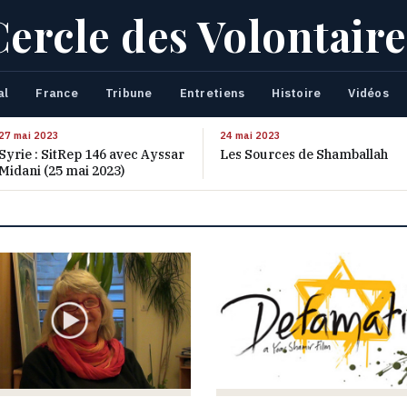
Cercle des Volontaire
al
France
Tribune
Entretiens
Histoire
Vidéos
27 mai 2023
24 mai 2023
Syrie : SitRep 146 avec Ayssar
Les Sources de Shamballah
Midani (25 mai 2023)