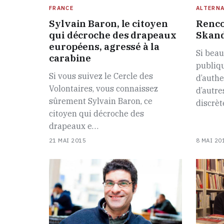
FRANCE
ALTERNA
Sylvain Baron, le citoyen
Renco
qui décroche des drapeaux
Skan
européens, agressé à la
Si beau
carabine
publiq
Si vous suivez le Cercle des
d’authe
Volontaires, vous connaissez
d’autre
sûrement Sylvain Baron, ce
discrè
citoyen qui décroche des
drapeaux e…
21 MAI 2015
8 MAI 20