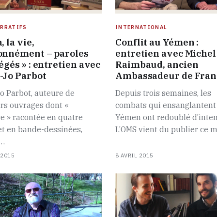
RRATIFS
INTERNATIONAL
, la vie,
Conflit au Yémen :
onnément – paroles
entretien avec Michel
égés » : entretien avec
Raimbaud, ancien
-Jo Parbot
Ambassadeur de Fran
o Parbot, auteure de
Depuis trois semaines, les
rs ouvrages dont «
combats qui ensanglantent 
se » racontée en quatre
Yémen ont redoublé d’inten
et en bande-dessinées,
L’OMS vient du publier ce 
n…
 2015
8 AVRIL 2015