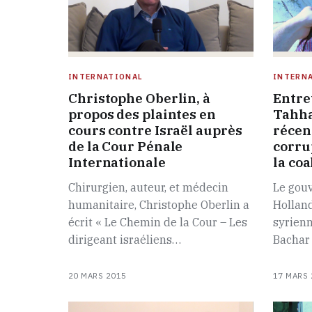
INTERNATIONAL
INTERN
Christophe Oberlin, à
Entre
propos des plaintes en
Tahha
cours contre Israël auprès
récen
de la Cour Pénale
corru
Internationale
la co
Chirurgien, auteur, et médecin
Le gou
humanitaire, Christophe Oberlin a
Holland
écrit « Le Chemin de la Cour – Les
syrienn
dirigeant israéliens…
Bachar 
20 MARS 2015
17 MARS 