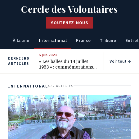
Cercle des Volontaires
SOUTENEZ-NOUS
À la une
International
France
Tribune
Entret
5 juin 2023
DERNIERS
« Les balles du 14 juillet
Voir tout →
ARTICLES
1953 » : commémorations
pour les 70 ans de ce
massacre oublié
INTERNATIONAL
437 ARTICLES