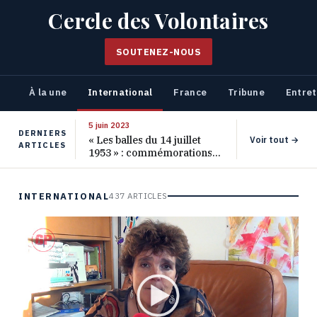
Cercle des Volontaires
SOUTENEZ-NOUS
À la une
International
France
Tribune
Entret
5 juin 2023
DERNIERS
« Les balles du 14 juillet
Voir tout →
ARTICLES
1953 » : commémorations
pour les 70 ans de ce
massacre oublié
INTERNATIONAL
437 ARTICLES