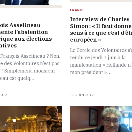
FRANCE
Interview de Charles
ois Asselineau
Simon : « Il faut donn
nte l’abstention
sens à ce que c’est d’êt
rique aux élections
européen »
latives
Le Cercle des Volontaires s’
François Asselineau ? Non,
rendu ce jeudi 7 juin à la
le des Volontaires n’est pas
manifestation « Hollande n’
 ! Simplement, monsieur
mon président ».…
neau est quelq…
2012
12 JUIN 2012