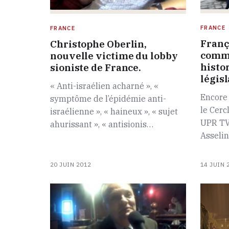
FRANCE
FRANCE
Franç
Christophe Oberlin,
comme
nouvelle victime du lobby
histo
sioniste de France.
légis
« Anti-israélien acharné », «
Encore 
symptôme de l’épidémie anti-
le Cerc
israélienne », « haineux », « sujet
UPR TV
ahurissant », « antisionis…
Asseli
20 JUIN 2012
14 JUIN 