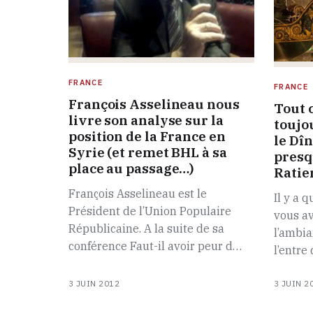
FRANCE
FRANCE
François Asselineau nous
Tout 
livre son analyse sur la
toujo
position de la France en
le Dîn
Syrie (et remet BHL à sa
presq
place au passage…)
Ratie
François Asselineau est le
Il y a 
Président de l’Union Populaire
vous av
Républicaine. A la suite de sa
l’ambia
conférence Faut-il avoir peur d…
l’entre
3 JUIN 2012
3 JUIN 2