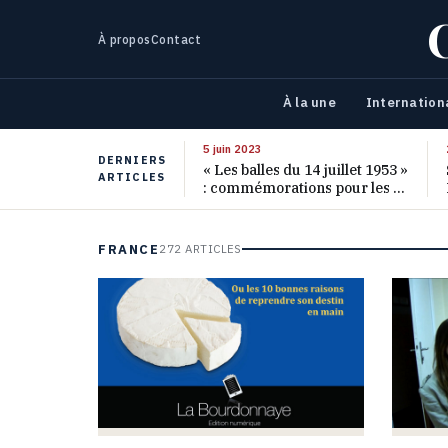
À propos
Contact
À la une
Internation
5 juin 2023
DERNIERS
« Les balles du 14 juillet 1953 »
ARTICLES
: commémorations pour les 70
ans de ce massacre oublié
FRANCE
272 ARTICLES