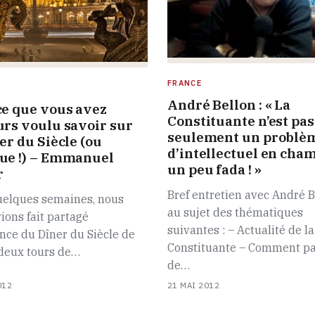
FRANCE
André Bellon : « La
ce que vous avez
Constituante n’est pas
urs voulu savoir sur
seulement un problè
er du Siècle (ou
d’intellectuel en cha
ue !) – Emmanuel
un peu fada ! »
r
Bref entretien avec André B
quelques semaines, nous
au sujet des thématiques
ions fait partagé
suivantes : – Actualité de la
nce du Dîner du Siècle de
Constituante – Comment pa
 deux tours de…
de…
012
21 MAI 2012