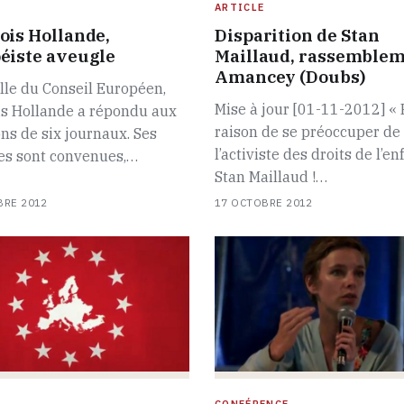
ARTICLE
ois Hollande,
Disparition de Stan
éiste aveugle
Maillaud, rassemblem
Amancey (Doubs)
ille du Conseil Européen,
Mise à jour [01-11-2012] « 
is Hollande a répondu aux
raison de se préoccuper de
ns de six journaux. Ses
l’activiste des droits de l’en
es sont convenues,…
Stan Maillaud !…
BRE 2012
17 OCTOBRE 2012
CONFÉRENCE