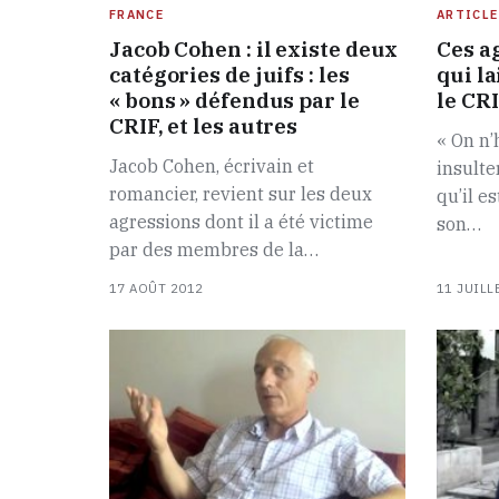
FRANCE
ARTICLE
Jacob Cohen : il existe deux
Ces a
catégories de juifs : les
qui l
« bons » défendus par le
le CRI
CRIF, et les autres
« On n’
Jacob Cohen, écrivain et
insulte
romancier, revient sur les deux
qu’il e
agressions dont il a été victime
son…
par des membres de la…
17 AOÛT 2012
11 JUILL