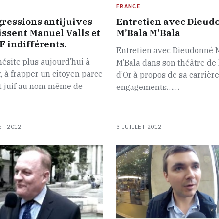
FRANCE
gressions antijuives
Entretien avec Dieud
aissent Manuel Valls et
M’Bala M’Bala
F indifférents.
Entretien avec Dieudonné 
hésite plus aujourd’hui à
M’Bala dans son théâtre de 
r, à frapper un citoyen parce
d’Or à propos de sa carrière
st juif au nom même de
engagements……
ET 2012
3 JUILLET 2012