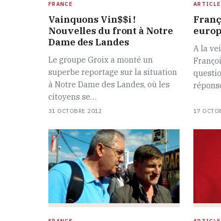
FRANCE
ARTICLE
Vainquons Vin$$i !
Franç
Nouvelles du front à Notre
europ
Dame des Landes
A la ve
Le groupe Groix a monté un
Franço
superbe reportage sur la situation
questio
à Notre Dame des Landes, où les
répons
citoyens se…
31 OCTOBRE 2012
17 OCTO
FRANCE
ARTICLE