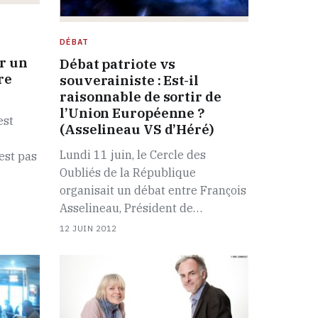
DÉBAT
er un
Débat patriote vs
re
souverainiste : Est-il
raisonnable de sortir de
l’Union Européenne ?
est
(Asselineau VS d’Héré)
Lundi 11 juin, le Cercle des
est pas
Oubliés de la République
organisait un débat entre François
Asselineau, Président de…
12 JUIN 2012