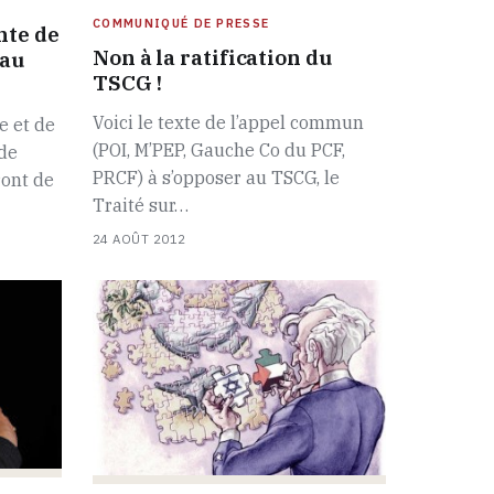
COMMUNIQUÉ DE PRESSE
nte de
Non à la ratification du
 au
TSCG !
Voici le texte de l’appel commun
e et de
(POI, M’PEP, Gauche Co du PCF,
de
PRCF) à s’opposer au TSCG, le
ront de
Traité sur…
24 AOÛT 2012