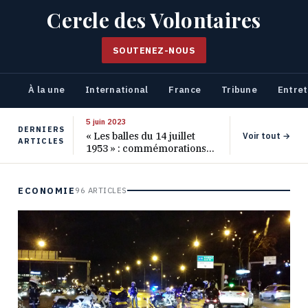
Cercle des Volontaires
SOUTENEZ-NOUS
À la une
International
France
Tribune
Entret
5 juin 2023
DERNIERS
« Les balles du 14 juillet
Voir tout →
ARTICLES
1953 » : commémorations
pour les 70 ans de ce
massacre oublié
ECONOMIE
96 ARTICLES