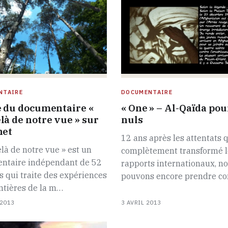
NTAIRE
DOCUMENTAIRE
e du documentaire «
« One » – Al-Qaïda pou
là de notre vue » sur
nuls
net
12 ans après les attentats q
là de notre vue » est un
complètement transformé l
ntaire indépendant de 52
rapports internationaux, n
 qui traite des expériences
pouvons encore prendre c
ntières de la m…
 2013
3 AVRIL 2013