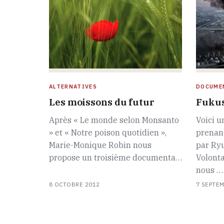
ALTERNATIVES
DOCUME
Les moissons du futur
Fukus
Après « Le monde selon Monsanto
Voici u
» et « Notre poison quotidien »,
prenant
Marie-Monique Robin nous
par Ryu
propose un troisième documenta…
Volonta
nous …
8 OCTOBRE 2012
7 SEPTE