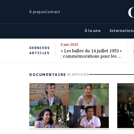
À propos
Contact
À la une
Internation
5 juin 2023
DERNIERS
« Les balles du 14 juillet 1953 »
ARTICLES
: commémorations pour les 70
ans de ce massacre oublié
DOCUMENTAIRE
38 ARTICLES