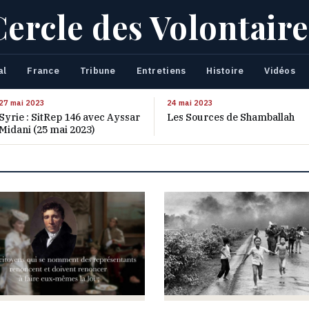
Cercle des Volontaire
al
France
Tribune
Entretiens
Histoire
Vidéos
27 mai 2023
24 mai 2023
Syrie : SitRep 146 avec Ayssar
Les Sources de Shamballah
Midani (25 mai 2023)