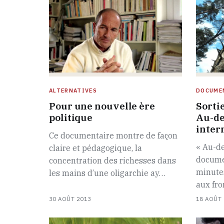
ALTERNATIVES
DOCUME
Pour une nouvelle ère
Sorti
politique
Au-de
inter
Ce documentaire montre de façon
« Au-de
claire et pédagogique, la
docume
concentration des richesses dans
minutes
les mains d’une oligarchie ay…
aux fro
30 AOÛT 2013
18 AOÛT