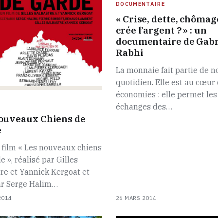
DOCUMENTAIRE
« Crise, dette, chômage
crée l’argent ? » : un
documentaire de Gabr
Rabhi
La monnaie fait partie de n
quotidien. Elle est au cœur
économies : elle permet les
échanges des…
ouveaux Chiens de
e
e film « Les nouveaux chiens
e », réalisé par Gilles
re et Yannick Kergoat et
ar Serge Halim…
2014
26 MARS 2014