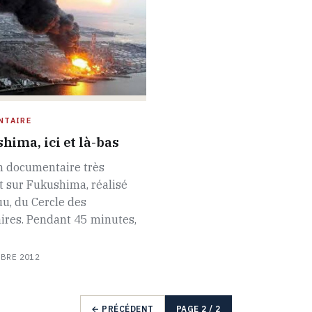
NTAIRE
hima, ici et là-bas
n documentaire très
 sur Fukushima, réalisé
u, du Cercle des
ires. Pendant 45 minutes,
MBRE 2012
← PRÉCÉDENT
PAGE 2 / 2