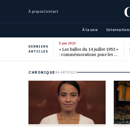
À propos
Contact
À la une
Internation
5 juin 2023
DERNIERS
« Les balles du 14 juillet 1953 »
ARTICLES
: commémorations pour les 70
ans de ce massacre oublié
CHRONIQUE
46 ARTICLES