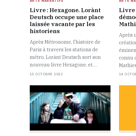
ARTS NARRATIFS
ARTS NA
Livre : Hexagone. Lorànt
Livre 
Deutsch occupe une place
démoc
laissée vacante par les
Math
historiens
Après u
Après Métronome, l’histoire de
créatio
Paris à travers les stations de
éminem
métro, Lorànt Deutsch sort son
connu 
nouveau livre Hexagone, et…
Mathie
15 OCTOBRE 2013
14 OCTO