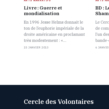
ARTS NARRATIFS
ARTS NA
Livre : Guerre et
BD : L
mondialisation
Sham
En 1996 Jesse Helms donnait le
Le Cerc
ton de l’euphorie impériale de la
de com
droite américaine en proclamant
l’un de
très modestement : «…
bande-
15 JANVIER 2013
6 JANVIE
Cercle des Volontaires