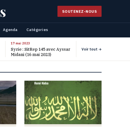
s
SOUTENEZ-NOUS
Agenda
Catégories
17 mai 2023
Syrie : SitRep 145 avec Ayssar
Voir tout →
Midani (16 mai 2023)