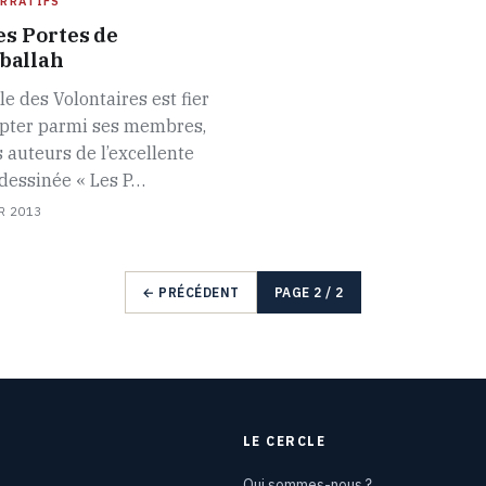
RRATIFS
es Portes de
ballah
le des Volontaires est fier
pter parmi ses membres,
s auteurs de l’excellente
dessinée « Les P…
R 2013
← PRÉCÉDENT
PAGE 2 / 2
LE CERCLE
Qui sommes-nous ?