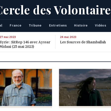
Cercle des Volontaire
al
France
Tribune
Entretiens
Histoire
Vidéos
27 mai 2023
24 mai 2023
Syrie : SitRep 146 avec Ayssar
Les Sources de Shamballah
Midani (25 mai 2023)