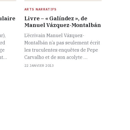
ARTS NARRATIFS
ulaire
Livre – « Galíndez », de
n
Manuel Vázquez-Montalbán
r),
L’écrivain Manuel Vázquez-
ard
Montalbán n’a pas seulement écrit
ige
les truculentes enquêtes de Pepe
ent…
Carvalho et de son acolyte …
22 JANVIER 2013