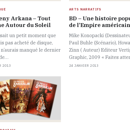
QUE
ARTS NARRATIFS
Keny Arkana – Tout
BD – Une histoire pop
e Autour du Soleil
de l’Empire américai
isait un petit moment que
Mike Konopacki (Dessinateu
ais pas acheté de disque,
Paul Buhle (Scénario), How
 n’aurais manqué le dernier
Zinn ( Auteur) Editeur Vert
 de…
Graphic, 2009 « Faites att
R 2013
24 JANVIER 2013