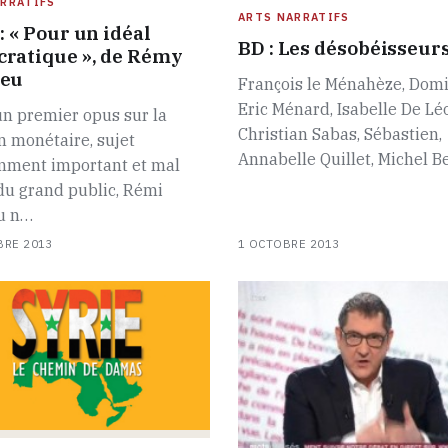
RRATIFS
ARTS NARRATIFS
: « Pour un idéal
BD : Les désobéisseur
ratique », de Rémy
ieu
François le Ménahèze, Domi
Eric Ménard, Isabelle De Lé
n premier opus sur la
Christian Sabas, Sébastien,
n monétaire, sujet
Annabelle Quillet, Michel 
ment important et mal
du grand public, Rémi
u n…
BRE 2013
1 OCTOBRE 2013