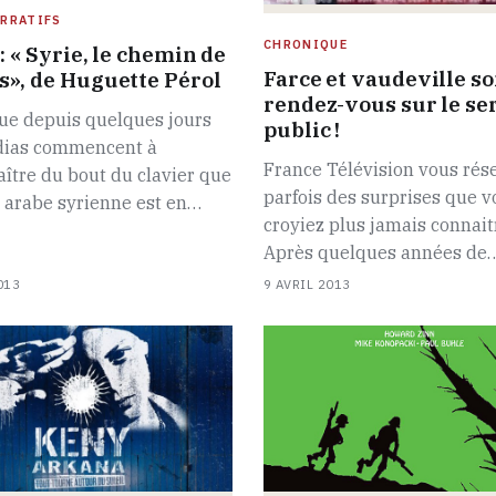
RRATIFS
CHRONIQUE
: « Syrie, le chemin de
Farce et vaudeville so
», de Huguette Pérol
rendez-vous sur le se
ue depuis quelques jours
public !
dias commencent à
France Télévision vous rés
ître du bout du clavier que
parfois des surprises que v
 arabe syrienne est en…
croyiez plus jamais connait
Après quelques années de
013
9 AVRIL 2013