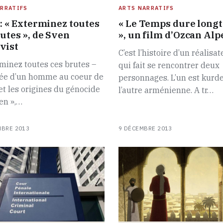
RRATIFS
ARTS NARRATIFS
 : « Exterminez toutes
« Le Temps dure long
rutes », de Sven
», un film d’Ozcan Alp
vist
C’est l’histoire d’un réalisat
minez toutes ces brutes –
qui fait se rencontrer deux
sée d’un homme au coeur de
personnages. L’un est kurde
 et les origines du génocide
l’autre arménienne. A tr…
en »,…
MBRE 2013
9 DÉCEMBRE 2013