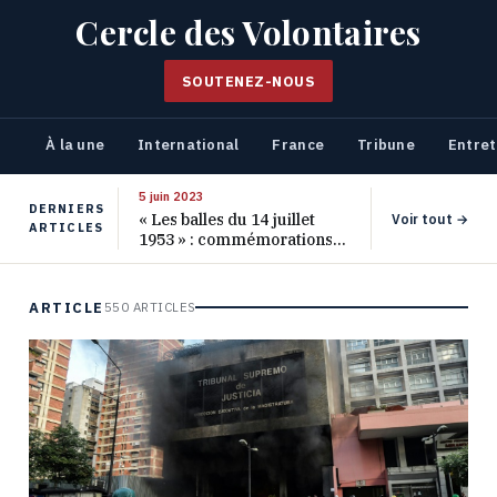
Cercle des Volontaires
SOUTENEZ-NOUS
À la une
International
France
Tribune
Entret
5 juin 2023
DERNIERS
« Les balles du 14 juillet
Voir tout →
ARTICLES
1953 » : commémorations
pour les 70 ans de ce
massacre oublié
ARTICLE
550 ARTICLES