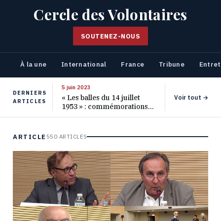
Cercle des Volontaires
SOUTENEZ-NOUS
À la une
International
France
Tribune
Entret
5 juin 2023
DERNIERS
« Les balles du 14 juillet
Voir tout →
ARTICLES
1953 » : commémorations
pour les 70 ans de ce
massacre oublié
ARTICLE
550 ARTICLES