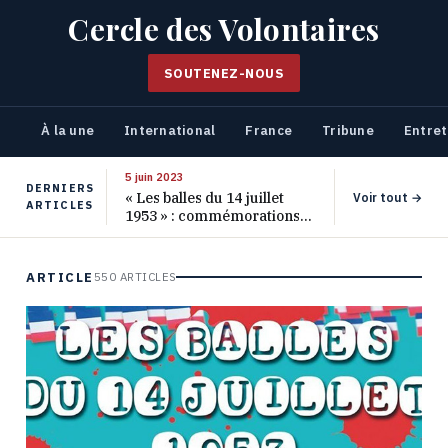
Cercle des Volontaires
SOUTENEZ-NOUS
À la une
International
France
Tribune
Entret
5 juin 2023
DERNIERS
« Les balles du 14 juillet
Voir tout →
ARTICLES
1953 » : commémorations
pour les 70 ans de ce
massacre oublié
ARTICLE
550 ARTICLES