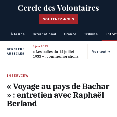
Cercle des Volontaires
SOUTENEZ-NOUS
À la une
International
France
Tribune
Entret
5 juin 2023
DERNIERS
« Les balles du 14 juillet
Voir tout →
ARTICLES
1953 » : commémorations
pour les 70 ans de ce
massacre oublié
INTERVIEW
« Voyage au pays de Bachar
» : entretien avec Raphaël
Berland