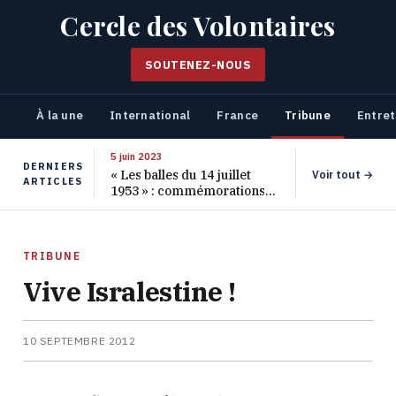
Cercle des Volontaires
SOUTENEZ-NOUS
À la une
International
France
Tribune
Entret
5 juin 2023
DERNIERS
« Les balles du 14 juillet
Voir tout →
ARTICLES
1953 » : commémorations
pour les 70 ans de ce
massacre oublié
TRIBUNE
Vive Isralestine !
10 SEPTEMBRE 2012