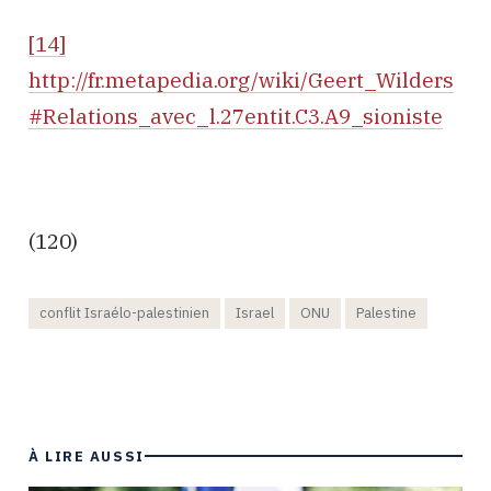
[14]
http://fr.metapedia.org/wiki/Geert_Wilders
#Relations_avec_l.27entit.C3.A9_sioniste
(120)
conflit Israélo-palestinien
Israel
ONU
Palestine
À LIRE AUSSI