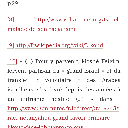
p.29
[8]
http://www.voltairenet.org/Israel-
malade-de-son-racialisme
[9]
http://fr.wikipedia.org/wiki/Likoud
[10]
« (…) Pour y parvenir, Moshé Feiglin,
fervent partisan du « grand Israël » et du
transfert « volontaire » des Arabes
israéliens, s’est livré depuis des années à
un entrisme hostile (…) » dans :
http://www.20minutes.fr/ledirect/870524/is
rael-netanyahou-grand-favori-primaire-
likoud-face-lobby-pro-colons