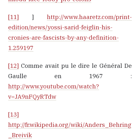
[11]
]
http://www.haaretz.com/print-
edition/news/yossi-sarid-feiglin-his-
cronies-are-fascists-by-any-definition-
1.259197
[12]
Comme avait pu le dire le Général De
Gaulle en 1967 :
http://www.youtube.com/watch?
v=JA9nFQyRTdw
[13]
http://fr.wikipedia.org/wiki/Anders_Behring
_Breivik