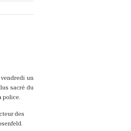
é vendredi un
plus sacré du
 police.
ecteur des
osenfeld.