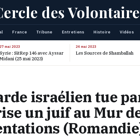
Cercle des Volontaire
al
France
Tribune
Entretiens
Histoire
Vidéos
27 mai 2023
24 mai 2023
Syrie : SitRep 146 avec Ayssar
Les Sources de Shamballah
Midani (25 mai 2023)
rde israélien tue pa
se un juif au Mur d
ntations (Romandie