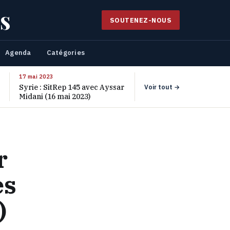
s
SOUTENEZ-NOUS
Agenda
Catégories
17 mai 2023
Syrie : SitRep 145 avec Ayssar
Voir tout →
Midani (16 mai 2023)
r
es
)