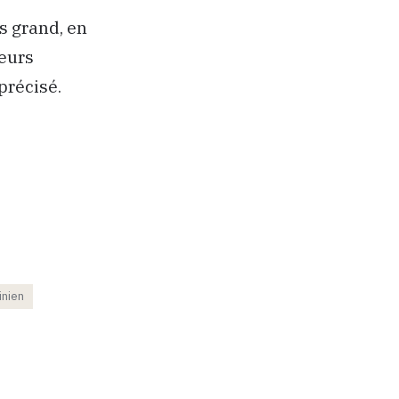
us grand, en
ieurs
précisé.
inien