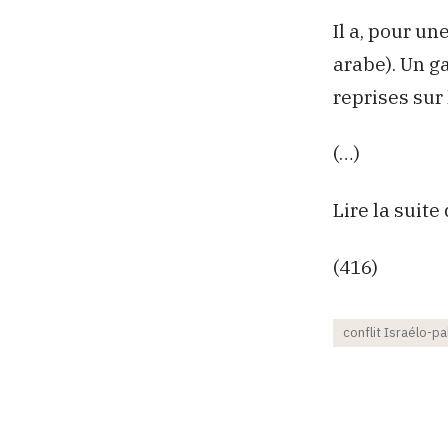
Il a, pour un
arabe). Un g
reprises sur 
(…)
Lire la suite 
(416)
conflit Israélo-pa