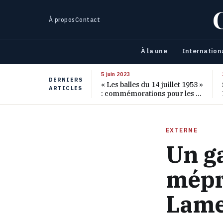
À propos
Contact
À la une
Internation
5 juin 2023
DERNIERS
« Les balles du 14 juillet 1953 »
ARTICLES
: commémorations pour les 70
ans de ce massacre oublié
EXTERNE
Un ga
mépri
Lame