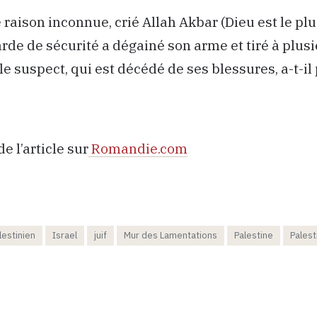
e raison inconnue, crié Allah Akbar (Dieu est le pl
arde de sécurité a dégainé son arme et tiré à plus
le suspect, qui est décédé de ses blessures, a-t-il 
de l’article sur
Romandie.com
lestinien
Israel
juif
Mur des Lamentations
Palestine
Palest