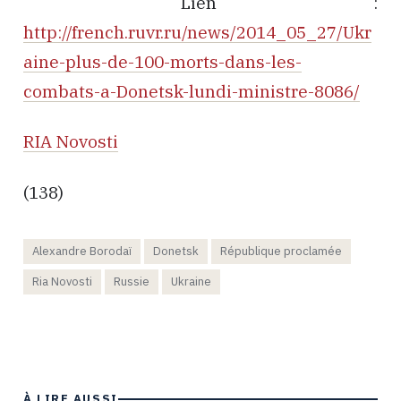
Lien :
http://french.ruvr.ru/news/2014_05_27/Ukr
aine-plus-de-100-morts-dans-les-
combats-a-Donetsk-lundi-ministre-8086/
RIA Novosti
(138)
Alexandre Borodaï
Donetsk
République proclamée
Ria Novosti
Russie
Ukraine
À LIRE AUSSI