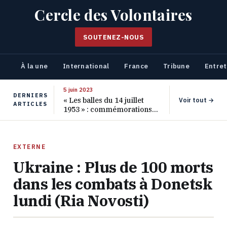
Cercle des Volontaires
SOUTENEZ-NOUS
À la une
International
France
Tribune
Entret
5 juin 2023
DERNIERS
« Les balles du 14 juillet
Voir tout →
ARTICLES
1953 » : commémorations
pour les 70 ans de ce
massacre oublié
EXTERNE
Ukraine : Plus de 100 morts
dans les combats à Donetsk
lundi (Ria Novosti)