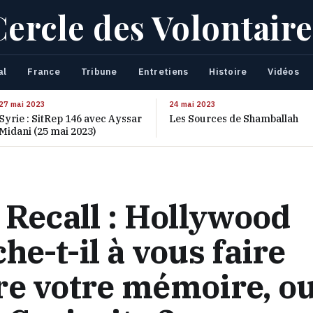
Cercle des Volontaire
al
France
Tribune
Entretiens
Histoire
Vidéos
27 mai 2023
24 mai 2023
Syrie : SitRep 146 avec Ayssar
Les Sources de Shamballah
Midani (25 mai 2023)
 Recall : Hollywood
he-t-il à vous faire
re votre mémoire, o