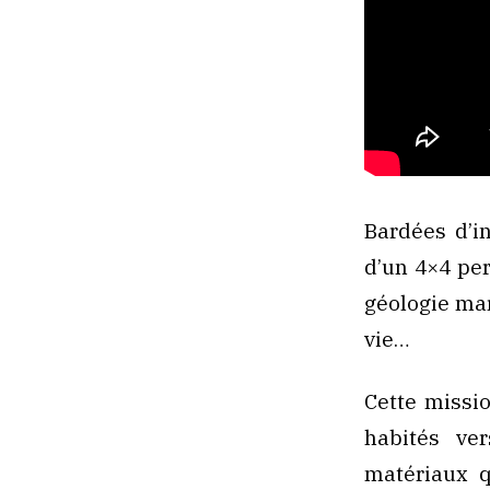
Bardées d’i
d’un 4×4 per
géologie mar
vie…
Cette missio
habités ver
matériaux q