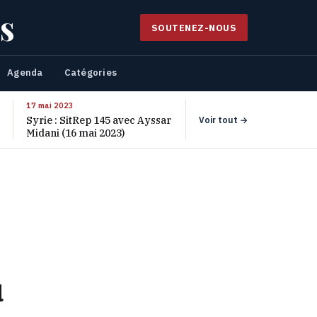
s
SOUTENEZ-NOUS
Agenda
Catégories
17 mai 2023
Syrie : SitRep 145 avec Ayssar
Voir tout →
Midani (16 mai 2023)
u