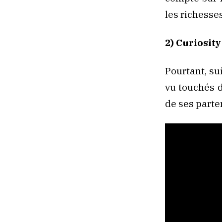
les richesse
2) Curiosity
Pourtant, su
vu touchés 
de ses parte