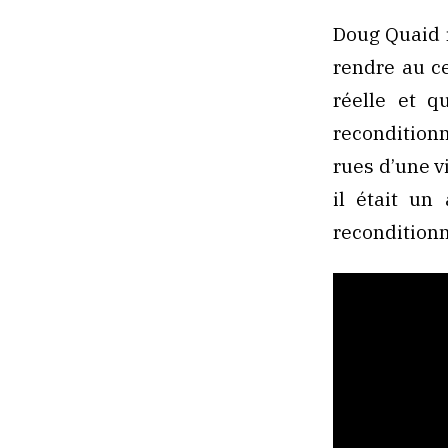
Doug Quaid r
rendre au c
réelle et 
reconditionn
rues d’une v
il était un 
recondition