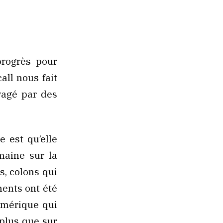
progrès pour
all nous fait
vagé par des
e est qu’elle
maine sur la
s, colons qui
ments ont été
Amérique qui
plus que sur