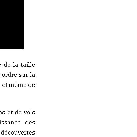
de la taille
 ordre sur la
s, et même de
ns et de vols
aissance des
 découvertes