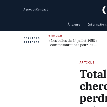
À propos
Contact
À la une
Internation
5 juin 2023
DERNIERS
« Les balles du 14 juillet 1953 »
ARTICLES
: commémorations pour les 70
ans de ce massacre oublié
ARTICLE
Total
cherc
perd