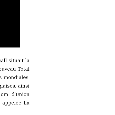
ll situait la
nouveau Total
s mondiales.
laises, ainsi
nom d’Union
, appelée La