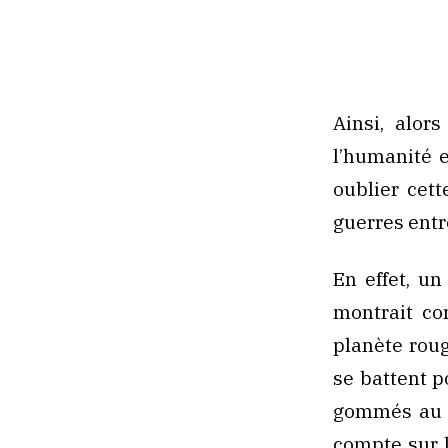
Ainsi, alor
l’humanité e
oublier cet
guerres entr
En effet, un
montrait co
planète roug
se battent p
gommés au p
compte sur 