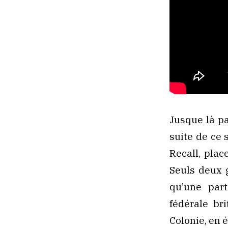
Jusque là pa
suite de ce 
Recall, pla
Seuls deux g
qu’une par
fédérale br
Colonie, en 