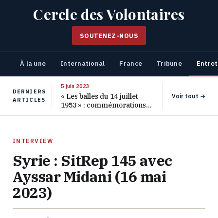
Cercle des Volontaires
SOUTENEZ-NOUS
À la une
International
France
Tribune
Entret
5 juin 2023
DERNIERS
« Les balles du 14 juillet
Voir tout →
ARTICLES
1953 » : commémorations
pour les 70 ans de ce
massacre oublié
INTERVIEW
Syrie : SitRep 145 avec
Ayssar Midani (16 mai
2023)