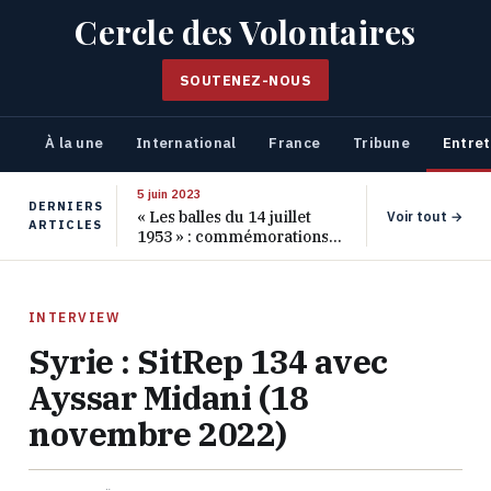
Cercle des Volontaires
SOUTENEZ-NOUS
À la une
International
France
Tribune
Entret
5 juin 2023
DERNIERS
« Les balles du 14 juillet
Voir tout →
ARTICLES
1953 » : commémorations
pour les 70 ans de ce
massacre oublié
INTERVIEW
Syrie : SitRep 134 avec
Ayssar Midani (18
novembre 2022)