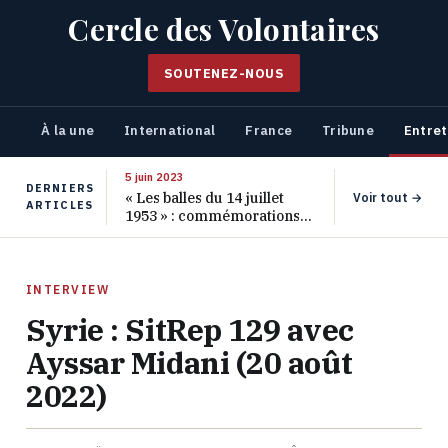
Cercle des Volontaires
SOUTENEZ-NOUS
À la une
International
France
Tribune
Entret
5 juin 2023
DERNIERS
« Les balles du 14 juillet
Voir tout →
ARTICLES
1953 » : commémorations
pour les 70 ans de ce
massacre oublié
INTERVIEW
Syrie : SitRep 129 avec
Ayssar Midani (20 août
2022)