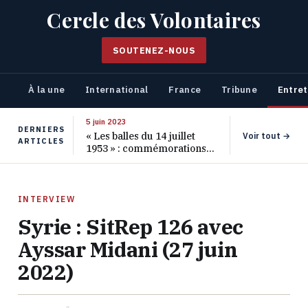
Cercle des Volontaires
SOUTENEZ-NOUS
À la une
International
France
Tribune
Entret
5 juin 2023
DERNIERS
« Les balles du 14 juillet
Voir tout →
ARTICLES
1953 » : commémorations
pour les 70 ans de ce
massacre oublié
INTERVIEW
Syrie : SitRep 126 avec
Ayssar Midani (27 juin
2022)