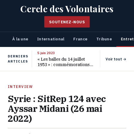
Cercle des Volontaires
SOUTENEZ-NOUS
À la une
International
France
Tribune
Entret
5 juin 2023
DERNIERS
« Les balles du 14 juillet
Voir tout →
ARTICLES
1953 » : commémorations
pour les 70 ans de ce
massacre oublié
INTERVIEW
Syrie : SitRep 124 avec
Ayssar Midani (26 mai
2022)