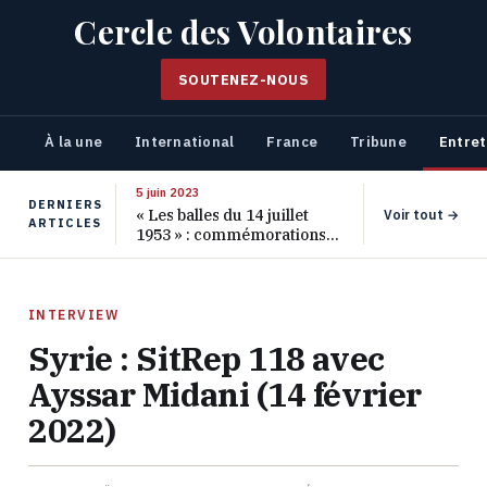
Cercle des Volontaires
SOUTENEZ-NOUS
À la une
International
France
Tribune
Entret
5 juin 2023
DERNIERS
« Les balles du 14 juillet
Voir tout →
ARTICLES
1953 » : commémorations
pour les 70 ans de ce
massacre oublié
INTERVIEW
Syrie : SitRep 118 avec
Ayssar Midani (14 février
2022)