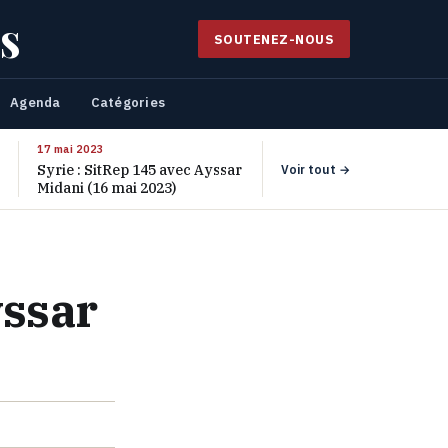
s
SOUTENEZ-NOUS
Agenda
Catégories
17 mai 2023
Syrie : SitRep 145 avec Ayssar
Voir tout →
Midani (16 mai 2023)
yssar