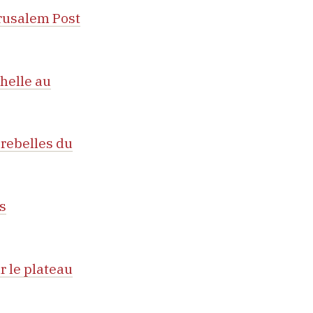
erusalem Post
helle au
 rebelles du
es
r le plateau