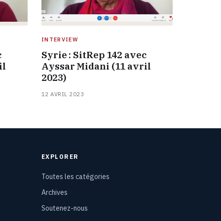
INTERVIEW
c
Syrie : SitRep 142 avec
il
Ayssar Midani (11 avril
2023)
12 AVRIL 2023
EXPLORER
Toutes les catégories
Archives
Soutenez-nous