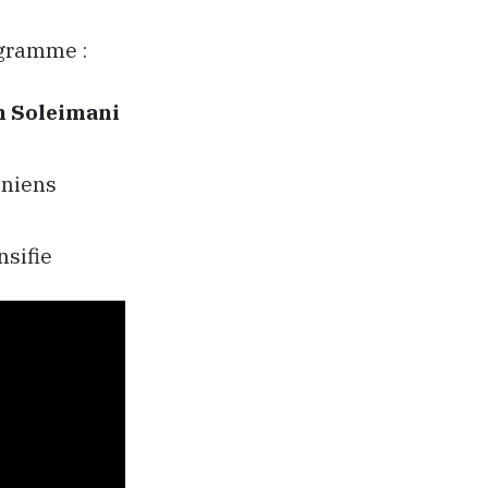
ogramme :
 Soleimani
iniens
nsifie