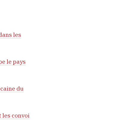
dans les
pe le pays
icaine du
 les convoi