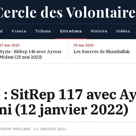
Cercle des Volontaire
al
France
Tribune
Entretiens
Histoire
Vidéos
27 mai 2023
24 mai 2023
Syrie : SitRep 146 avec Ayssar
Les Sources de Shamballah
Midani (25 mai 2023)
 : SitRep 117 avec A
i (12 janvier 2022)
HRAPH" BERLAND ·
13 JANVIER 2022