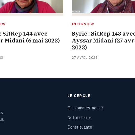
IEW
INTERVIEW
: SitRep 144 avec
Syrie : SitRep 143 ave
r Midani (6 mai 2023)
Ayssar Midani (27 avr
2023)
23
27 AVRIL 2023
LE CERCLE
Qui sommes-nous ?
ts
Notre charte
ous
Constituante