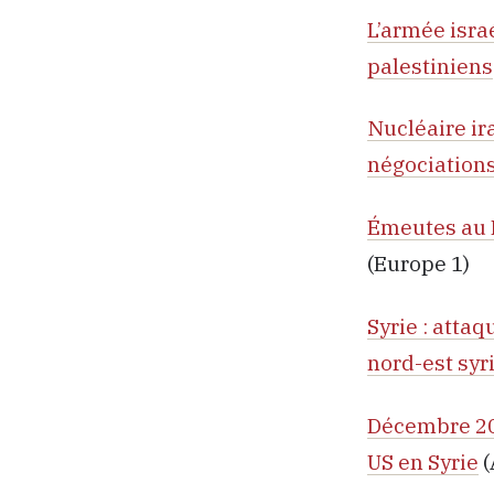
L’armée israé
palestiniens
Nucléaire ir
négociation
Émeutes au K
(Europe 1)
Syrie : atta
nord-est syr
Décembre 202
US en Syrie
(