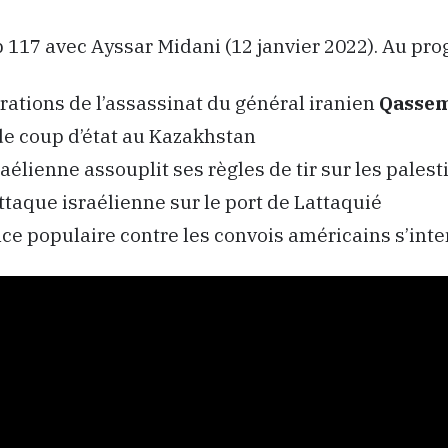
ep 117 avec Ayssar Midani (12 janvier 2022). Au pr
tions de l’assassinat du général iranien
Qassem
de coup d’état au Kazakhstan
aélienne assouplit ses règles de tir sur les palest
ttaque israélienne sur le port de Lattaquié
nce populaire contre les convois américains s’inte