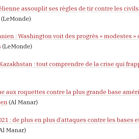
lienne assouplit ses règles de tir contre les civils
(LeMonde)
anien : Washington voit des progrès « modestes » 
s
(LeMonde)
azakhstan : tout comprendre de la crise qui frap
que aux roquettes contre la plus grande base amér
ien
(Al Manar)
1 : de plus en plus d’attaques contre les bases et
Al Manar)