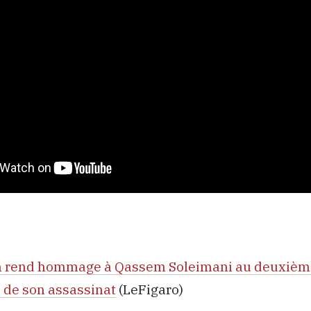
h rend hommage à Qassem Soleimani au deuxièm
 de son assassinat
(LeFigaro)