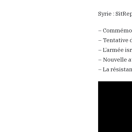
Syrie : SitR
– Commémora
– Tentative 
– L’armée isr
– Nouvelle a
– La résista