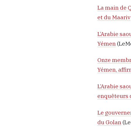
La main de Q
et du Maariv
L’Arabie sao
Yémen
(LeM
Onze membres
Yémen, affi
L’Arabie saou
enquêteurs 
Le gouvernem
du Golan
(L