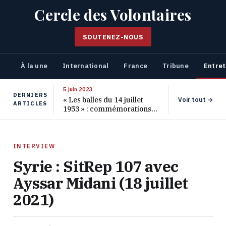
Cercle des Volontaires
SOUTENEZ-NOUS
À la une
International
France
Tribune
Entret
5 juin 2023
DERNIERS
« Les balles du 14 juillet
Voir tout →
ARTICLES
1953 » : commémorations
pour les 70 ans de ce
massacre oublié
INTERVIEW
Syrie : SitRep 107 avec
Ayssar Midani (18 juillet
2021)