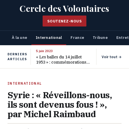
Cercle des Volontaires
SOUTENEZ-NOUS
À la une
International
France
Tribune
Entret
5 juin 2023
DERNIERS
« Les balles du 14 juillet
Voir tout →
ARTICLES
1953 » : commémorations
pour les 70 ans de ce
massacre oublié
INTERNATIONAL
Syrie : « Réveillons-nous,
ils sont devenus fous ! »,
par Michel Raimbaud