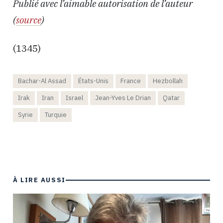
Publié avec l’aimable autorisation de l’auteur
(
source
)
(1345)
Bachar-Al Assad
États-Unis
France
Hezbollah
Irak
Iran
Israel
Jean-Yves Le Drian
Qatar
Syrie
Turquie
À LIRE AUSSI