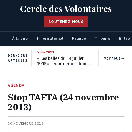
Cercle des Volontaires
SOUTENEZ-NOUS
À la une
International
France
Tribune
Entret
5 juin 2023
DERNIERS
« Les balles du 14 juillet
Voir tout →
ARTICLES
1953 » : commémorations
pour les 70 ans de ce
massacre oublié
AGENDA
Stop TAFTA (24 novembre
2013)
20 NOVEMBRE 2013