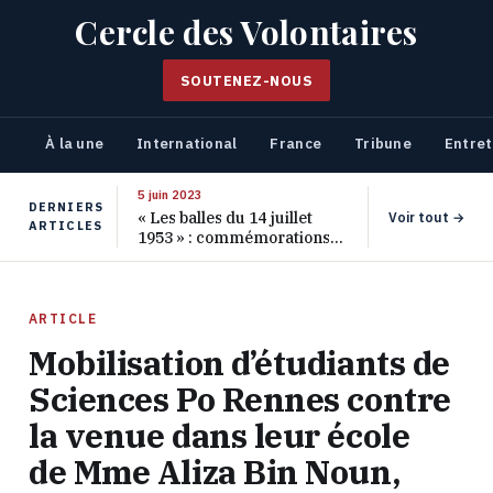
Cercle des Volontaires
SOUTENEZ-NOUS
À la une
International
France
Tribune
Entret
5 juin 2023
DERNIERS
« Les balles du 14 juillet
Voir tout →
ARTICLES
1953 » : commémorations
pour les 70 ans de ce
massacre oublié
ARTICLE
Mobilisation d’étudiants de
Sciences Po Rennes contre
la venue dans leur école
de Mme Aliza Bin Noun,