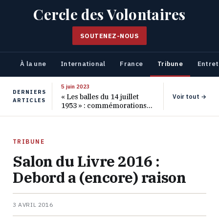
Cercle des Volontaires
SOUTENEZ-NOUS
À la une
International
France
Tribune
Entret
5 juin 2023
DERNIERS
« Les balles du 14 juillet
Voir tout →
ARTICLES
1953 » : commémorations
pour les 70 ans de ce
massacre oublié
TRIBUNE
Salon du Livre 2016 :
Debord a (encore) raison
3 AVRIL 2016