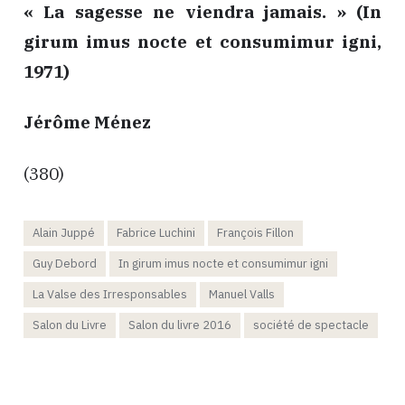
« La sagesse ne viendra jamais. » (In
girum imus nocte et consumimur igni,
1971)
Jérôme Ménez
(380)
Alain Juppé
Fabrice Luchini
François Fillon
Guy Debord
In girum imus nocte et consumimur igni
La Valse des Irresponsables
Manuel Valls
Salon du Livre
Salon du livre 2016
société de spectacle