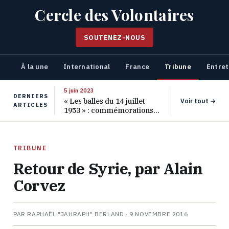
Cercle des Volontaires
SOUTENEZ-NOUS
À la une
International
France
Tribune
Entret
5 juin 2023
DERNIERS
« Les balles du 14 juillet
Voir tout →
ARTICLES
1953 » : commémorations
pour les 70 ans de ce
massacre oublié
TRIBUNE
Retour de Syrie, par Alain
Corvez
PAR RAPHAËL "JAHRAPH" BERLAND ·
9 NOVEMBRE 2016