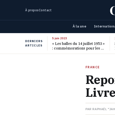
À propos
Contact
À la une
Internation
5 juin 2023
DERNIERS
« Les balles du 14 juillet 1953 »
ARTICLES
: commémorations pour les 70
ans de ce massacre oublié
FRANCE
Repor
Livre
PAR RAPHAËL "JA