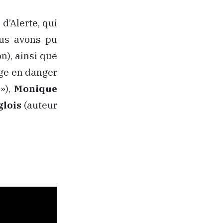
d’Alerte, qui
ous avons pu
n), ainsi que
nge en danger
»),
Monique
lois
(auteur