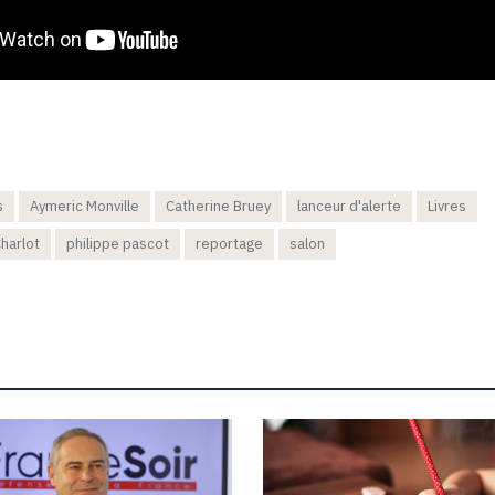
s
Aymeric Monville
Catherine Bruey
lanceur d'alerte
Livres
harlot
philippe pascot
reportage
salon