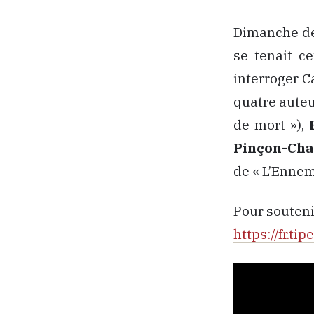
Dimanche der
se tenait c
interroger C
quatre auteu
de mort »),
Pinçon-Cha
de « L’Ennemi
Pour souteni
https://fr.t