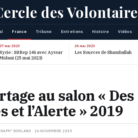
Cercle des Volontaire
al
France
Tribune
Entretiens
Histoire
Vidéos
27 mai 2023
24 mai 2023
Syrie : SitRep 146 avec Ayssar
Les Sources de Shamballah
Midani (25 mai 2023)
tage au salon « Des
s et l’Alerte » 2019
HRAPH" BERLAND ·
26 NOVEMBRE 2019