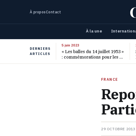
À propos
Contact
À la une
Internation
5 juin 2023
DERNIERS
« Les balles du 14 juillet 1953 »
ARTICLES
: commémorations pour les 70
ans de ce massacre oublié
FRANCE
Repor
Parti
29 OCTOBRE 2013