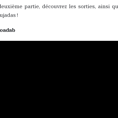
deuxième partie, découvrez les sorties, ainsi q
ujadas !
Moadab