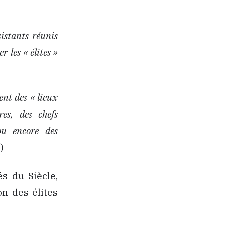
sistants réunis
 les « élites »
lent des « lieux
res, des chefs
ou encore des
)
és du Siècle,
on des élites