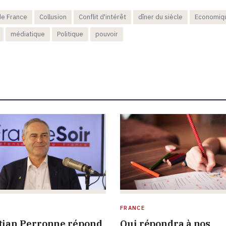
de France
Collusion
Conflit d'intérêt
dîner du siècle
Economiq
médiatique
Politique
pouvoir
FRANCE
tian Perronne répond
Qui répondra à nos