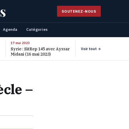
s
SOUTENEZ-NOUS
Agenda
Catégories
17 mai 2023
Syrie : SitRep 145 avec Ayssar
Voir tout →
Midani (16 mai 2023)
ècle –