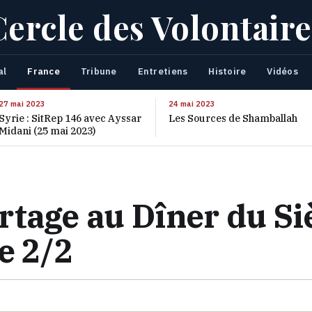
Cercle des Volontaire
al
France
Tribune
Entretiens
Histoire
Vidéos
27 mai 2023
24 mai 2023
Syrie : SitRep 146 avec Ayssar
Les Sources de Shamballah
Midani (25 mai 2023)
tage au Dîner du Si
e 2/2