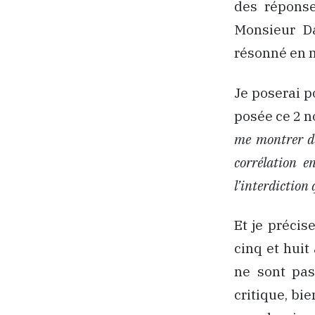
des réponse
Monsieur Da
résonné en 
Je poserai 
posée ce 2 n
me montrer de
corrélation en
l’interdiction 
Et je préci
cinq et huit
ne sont pas 
critique, bi