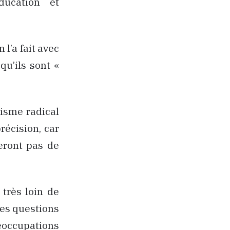
ducation et
l’a fait avec
qu’ils sont «
misme radical
précision, car
eront pas de
très loin de
ces questions
occupations