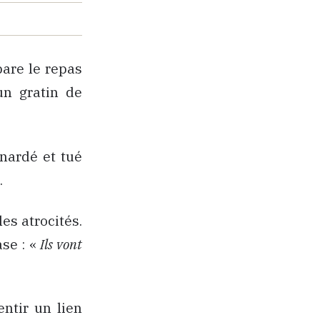
pare le repas
un gratin de
nardé et tué
.
es atrocités.
ase : «
Ils vont
ntir un lien