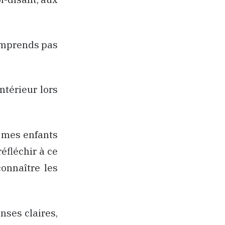
comprends pas
ntérieur lors
à mes enfants
éfléchir à ce
connaître les
ses claires,