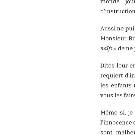
monde jour
d’instruction
Aussi ne pui
Monsieur Bre
naïfs
» de ne 
Dites-leur e
requiert d’in
les enfants
vous les fai
Même si, je
l’innocence 
sont malhe