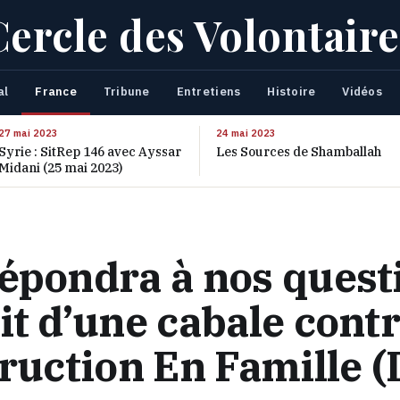
Cercle des Volontaire
al
France
Tribune
Entretiens
Histoire
Vidéos
27 mai 2023
24 mai 2023
Syrie : SitRep 146 avec Ayssar
Les Sources de Shamballah
Midani (25 mai 2023)
répondra à nos quest
it d’une cabale cont
truction En Famille (