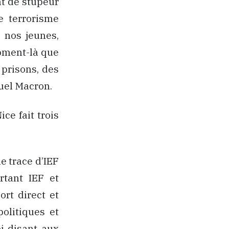
at de stupeur
le terrorisme
e nos jeunes,
moment-là que
 prisons, des
uel Macron.
ce fait trois
e trace d’IEF
rtant IEF et
ort direct et
politiques et
i-disant, aux