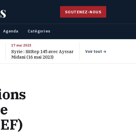
s
SOUTENEZ-NOUS
Agenda
Catégories
17 mai 2023
Syrie : SitRep 145 avec Ayssar
Voir tout →
Midani (16 mai 2023)
ions
re
IEF)