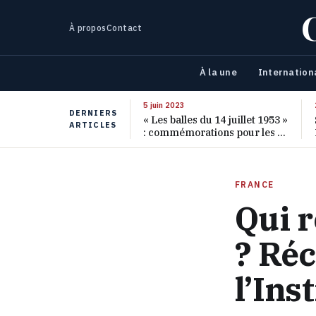
À propos
Contact
À la une
Internation
5 juin 2023
DERNIERS
« Les balles du 14 juillet 1953 »
ARTICLES
: commémorations pour les 70
ans de ce massacre oublié
FRANCE
Qui 
? Réc
l’Ins