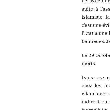
Le 16 octobr
suite à l’as
islamiste, l
c’est une év
l’Etat a une
banlieues. J
Le 29 Octobr
morts.
Dans ces som
chez les in
islamisme ra
indirect ent
journalistes