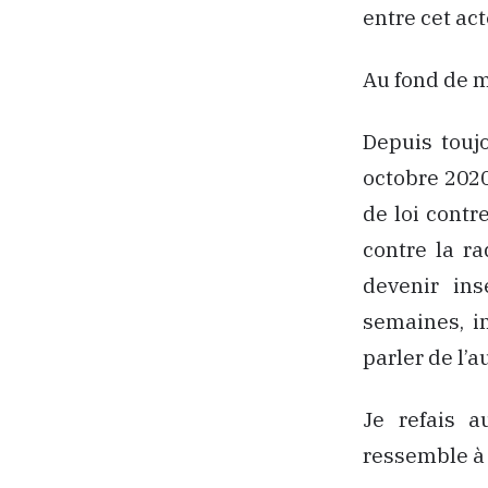
entre cet act
Au fond de mo
Depuis toujo
octobre 2020
de loi contr
contre la ra
devenir ins
semaines, i
parler de l’a
Je refais a
ressemble à 