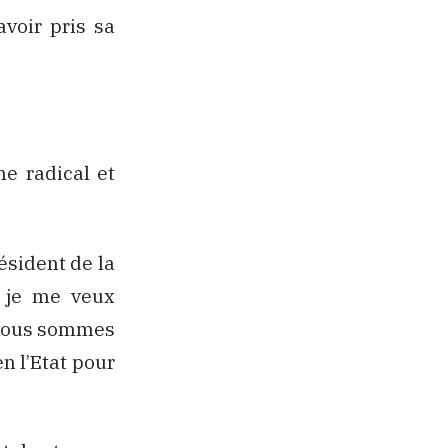
voir pris sa
e radical et
résident de la
n je me veux
? Nous sommes
en l’Etat pour