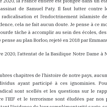
e 2020, la France entière est plongée dans un ét
sassinat de Samuel Paty. Il faut lutter contre 
a radicalisation et l’endoctrinement islamiste d
idence, cela ne fait aucun doute. Je pense à ce 
 lourde tâche à accomplir au sein des écoles, des
e pense au plan Borloo, rejeté en 2018 par Emman
e 2020, l’attentat de la Basilique Notre Dame à Ni
bres chapitres de l’histoire de notre pays, aucun
dividus ayant participé à ces ignominies. Pou
dical sont scellés et les questions sur le rapp
re l’IEF et le terrorisme sont éludées par nos 
, tant l’évidence de leur complémentarité saute, so