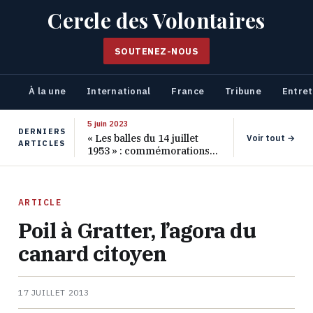
Cercle des Volontaires
SOUTENEZ-NOUS
À la une
International
France
Tribune
Entret
5 juin 2023
DERNIERS
« Les balles du 14 juillet
Voir tout →
ARTICLES
1953 » : commémorations
pour les 70 ans de ce
massacre oublié
ARTICLE
Poil à Gratter, l’agora du
canard citoyen
17 JUILLET 2013