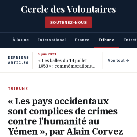
Cercle des Volontaires
SOUTENEZ-NOUS
À la une
International
France
Tribune
Entret
5 juin 2023
DERNIERS
« Les balles du 14 juillet
Voir tout →
ARTICLES
1953 » : commémorations
pour les 70 ans de ce
massacre oublié
TRIBUNE
« Les pays occidentaux
sont complices de crimes
contre l’humanité au
Yémen », par Alain Corvez