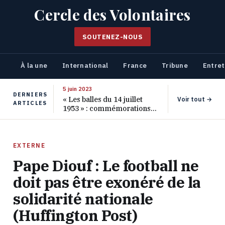
Cercle des Volontaires
SOUTENEZ-NOUS
À la une
International
France
Tribune
Entret
5 juin 2023
DERNIERS
« Les balles du 14 juillet
Voir tout →
ARTICLES
1953 » : commémorations
pour les 70 ans de ce
massacre oublié
EXTERNE
Pape Diouf : Le football ne
doit pas être exonéré de la
solidarité nationale
(Huffington Post)