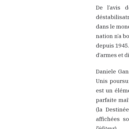
De l’avis d
déstabilisat
dans le mond
nation n’a 
depuis 1945. 
d’armes et d
Daniele Gans
Unis poursu
est un éléme
parfaite maî
(la Destiné
affichées s
l’éditeur
).