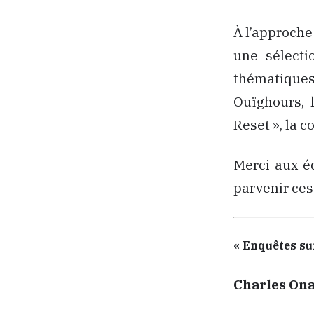
À l’approche d
une sélecti
thématiques 
Ouïghours, l
Reset », la c
Merci aux éd
parvenir ces 
« Enquêtes sur
Charles On