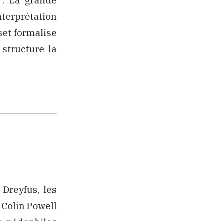
nterprétation
eset formalise
 structure la
Dreyfus, les
 Colin Powell