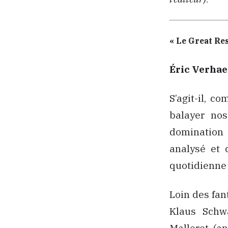
« Le Great Res
Éric Verha
S’agit-il, c
balayer nos
domination 
analysé et 
quotidienne 
Loin des fan
Klaus Schw
Malleret (a