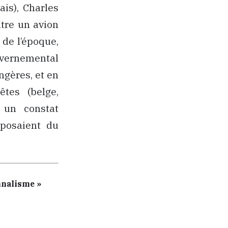
ais), Charles
ntre un avion
 de l’époque,
ouvernemental
ngères, et en
tes (belge,
e un constat
sposaient du
nnalisme »