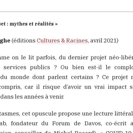
et : mythes et réalités »
eghe
(éditions
Cultures & Racines
, avril 2021)
omme on le lit parfois, du dernier projet néo-libé
 services publics ? Ou bien est-il le comp
du monde dont parlent certains ? Ce projet m
compris, car il risque d’avoir un vrai impact s
dans les années à venir.
tasmes, cet opuscule propose une lecture littéral
ab, fondateur du Forum de Davos, co-écrit a
ncien conseiller de Michel Rocard), « COVID-19