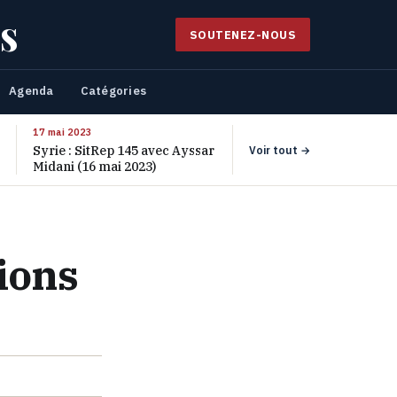
s
SOUTENEZ-NOUS
Agenda
Catégories
17 mai 2023
Syrie : SitRep 145 avec Ayssar
Voir tout →
Midani (16 mai 2023)
ions