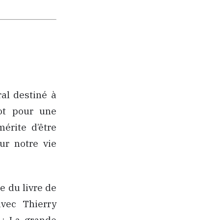
ral destiné à
lot pour une
érite d’être
ur notre vie
e du livre de
vec Thierry
 : La grande