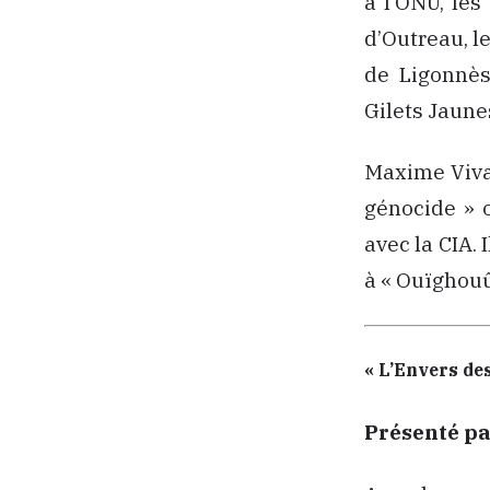
à l’ONU, le
d’Outreau, l
de Ligonnès 
Gilets Jaunes
Maxime Vivas
génocide » o
avec la CIA.
à « Ouïghouû
« L’Envers des
Présenté pa