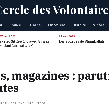
Cercle des Volontaire
al
France
Tribune
Entretiens
Histoire
Vidéos
27 mai 2023
24 mai 2023
Syrie : SitRep 146 avec Ayssar
Les Sources de Shamballah
Midani (25 mai 2023)
s, magazines : parut
ntes
HRAPH" BERLAND ·
24 JUIN 2021