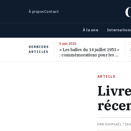
À propos
Contact
À la une
Internation
5 juin 2023
DERNIERS
« Les balles du 14 juillet 1953 »
ARTICLES
: commémorations pour les 70
ans de ce massacre oublié
ARTICLE
Livre
réce
PAR RAPHAËL "JA