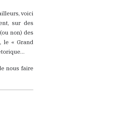
ailleurs, voici
ent, sur des
 (ou non) des
n, le « Grand
hétorique…
de nous faire