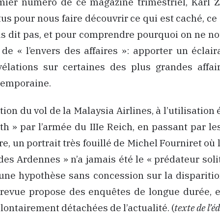
mier numéro de ce magazine trimestriel, Karl Z
us pour nous faire découvrir ce qui est caché, ce 
s dit pas, et pour comprendre pourquoi on ne nou
i de « l’envers des affaires »: apporter un éclair
vélations sur certaines des plus grandes affai
temporaine.
tion du vol de la Malaysia Airlines, à l’utilisatio
th » par l’armée du IIIe Reich, en passant par l
gre, un portrait très fouillé de Michel Fourniret où
 des Ardennes » n’a jamais été le « prédateur solit
t une hypothèse sans concession sur la disparit
te revue propose des enquêtes de longue durée,
olontairement détachées de l’actualité. (
texte de l’é