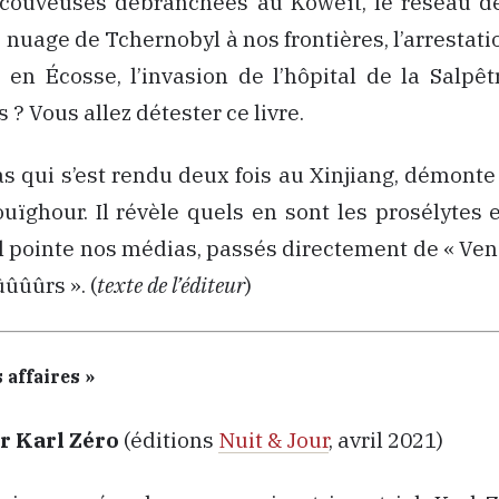
s couveuses débranchées au Koweït, le réseau d
e nuage de Tchernobyl à nos frontières, l’arrestat
en Écosse, l’invasion de l’hôpital de la Salpêt
 ? Vous allez détester ce livre.
 qui s’est rendu deux fois au Xinjiang, démonte 
uïghour. Il révèle quels en sont les prosélytes e
 Il pointe nos médias, passés directement de « Ven
ûûûrs ». (
texte de l’éditeur
)
 affaires »
r Karl Zéro
(éditions
Nuit & Jour
, avril 2021)