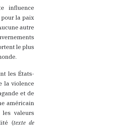
te influence
 pour la paix
 Aucune autre
ouvernements
ortent le plus
monde.
nt les États-
 la violence
pagande et de
sme américain
 les valeurs
ité (
texte de