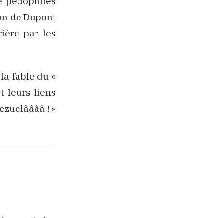
e pédophiles
ion de Dupont
rière par les
la fable du «
t leurs liens
ezuelââââ ! »