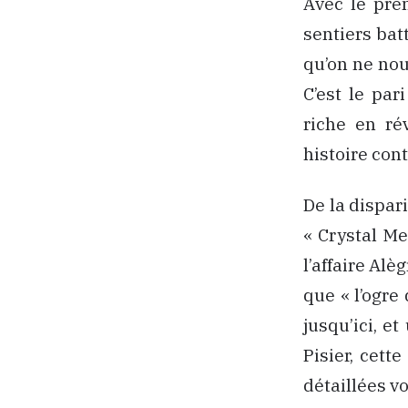
Avec le pre
sentiers batt
qu’on ne nou
C’est le par
riche en ré
histoire con
De la dispari
« Crystal Me
l’affaire Alè
que « l’ogre
jusqu’ici, e
Pisier, cet
détaillées v