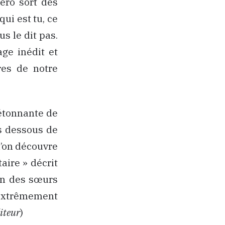
éro sort des
qui est tu, ce
s le dit pas.
age inédit et
res de notre
n étonnante de
es dessous de
 l’on découvre
aire » décrit
ion des sœurs
 extrêmement
diteur
)