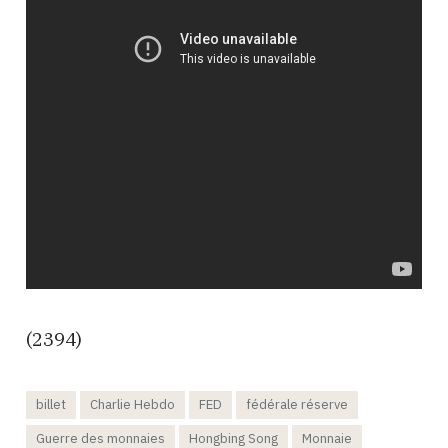
(2394)
billet
Charlie Hebdo
FED
fédérale réserve
Guerre des monnaies
Hongbing Song
Monnaie