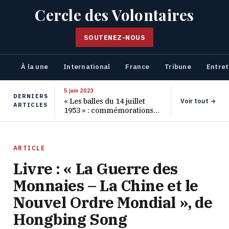
Cercle des Volontaires
SOUTENEZ-NOUS
À la une
International
France
Tribune
Entret
5 juin 2023
DERNIERS
« Les balles du 14 juillet
Voir tout →
ARTICLES
1953 » : commémorations
pour les 70 ans de ce
massacre oublié
ARTICLE
Livre : « La Guerre des
Monnaies – La Chine et le
Nouvel Ordre Mondial », de
Hongbing Song