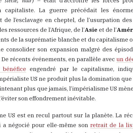
 siècle
, ndlr
) – était d’accroître les forces pr
ion capitaliste. La guerre précédait les énorm
 de l’esclavage en cheptel, de l’usurpation des
des ressources de l’Afrique, de l’
Asie
et de l’
Amér
ts de la suprématie blanche et du capitalisme 
e consolider son expansion malgré des épisod
 De récents événements, en parallèle avec
un dé
 bénéfice
engendré par le capitalisme, indiq
mpérialiste US ne produit plus la domination que
ntenant plus que jamais, l’impérialisme US mèn
d’éviter son effondrement inévitable.
me US est en recul partout sur la planète. La réc
 a négocié pour elle-même son
retrait de la li