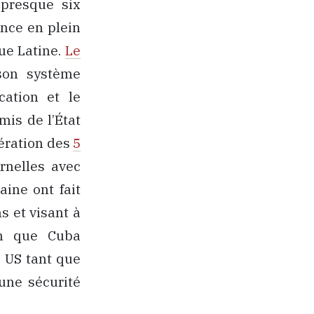
 presque six
ance en plein
ue Latine.
Le
on système
cation et le
mis de l’État
bération des
5
rnelles avec
aine ont fait
s et visant à
ien que Cuba
 US tant que
 une sécurité