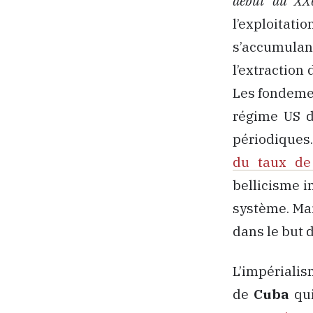
début du XXè
l’exploitat
s’accumulant
l’extraction 
Les fondemen
régime US d
périodiques.
du taux de
bellicisme i
système. Mai
dans le but 
L’impérialis
de
Cuba
qui