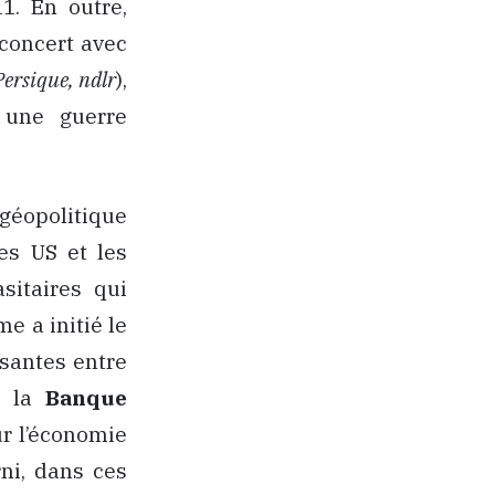
1. En outre,
 concert avec
Persique, ndlr
),
une guerre
éopolitique
es US et les
sitaires qui
me a initié le
santes entre
e la
Banque
ur l’économie
ni, dans ces