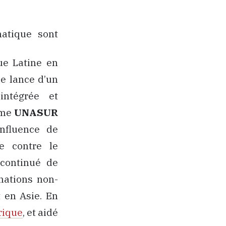
atique sont
ue Latine en
de lance d’un
intégrée et
mme
UNASUR
influence de
te contre le
 continué de
nations non-
t en Asie. En
frique
, et aidé