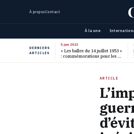
À propos
Contact
À la une
Internation
5 juin 2023
DERNIERS
« Les balles du 14 juillet 1953 »
ARTICLES
: commémorations pour les 70
ans de ce massacre oublié
ARTICLE
L’im
guer
d’évi