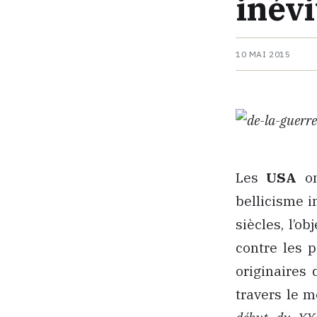
inévi
10 MAI 2015
Les
USA
on
bellicisme 
siècles, l’o
contre les 
originaires 
travers le m