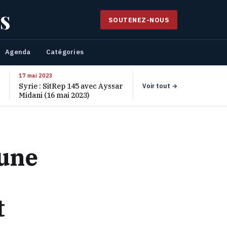
s
SOUTENEZ-NOUS
Agenda
Catégories
17 mai 2023
Syrie : SitRep 145 avec Ayssar
Voir tout →
Midani (16 mai 2023)
 une
t