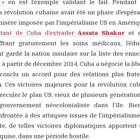
 »
en est l’exemple validant le fait. Pendant
a révolution cubaine avait été un phare d’espér
misère imposée par l’impérialisme US en Amériq
stant de Cuba d’extrader
Assata Shakur
et s
offrant gratuitement les soins médicaux, l’édu
t gardé la nation insulaire sur la liste des enne
, à partir de décembre 2014, Cuba a négocié la li
conclu un accord pour des relations plus frate
n
. Ces victoires majeures pour la révolution cub
eculer le plan US, vieux de plusieurs génération
gouvernement néocolonialiste dans l’île. B
frontée à des attaques issues de l’impérialisme
ste, de telles victoires diplomatiques apportent
quise, dans une période hostile.