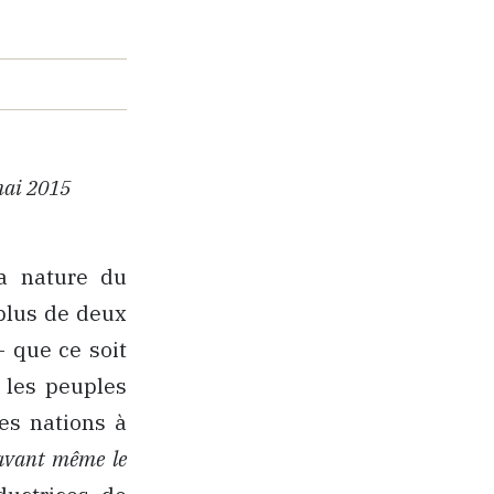
 mai 2015
la nature du
plus de deux
– que ce soit
, les peuples
des nations à
vant même le