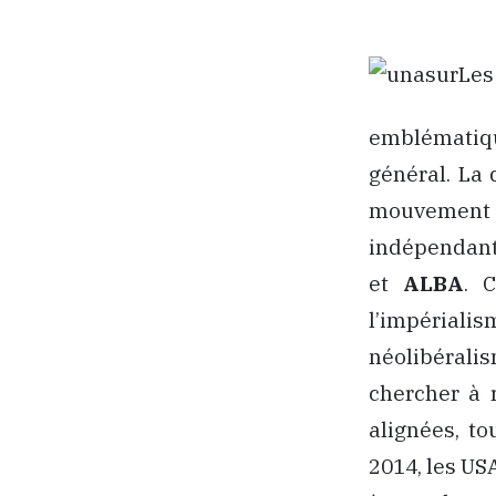
Les
emblématiqu
général. La
mouvement 
indépendante
et
ALBA
. 
l’impériali
néolibérali
chercher à 
alignées, to
2014, les U