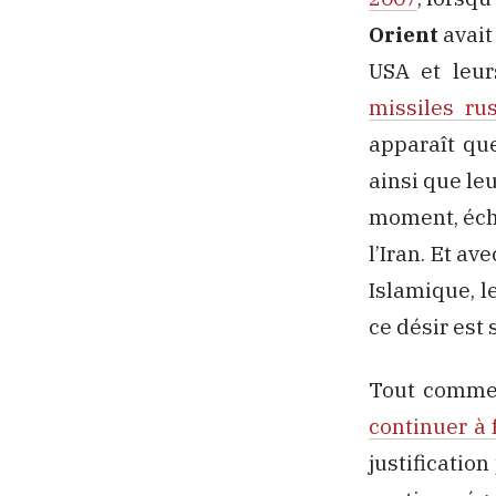
Orient
avait 
USA et leur
missiles r
apparaît que
ainsi que leu
moment, écho
l’Iran. Et av
Islamique, l
ce désir est
Tout comme 
continuer à 
justificatio