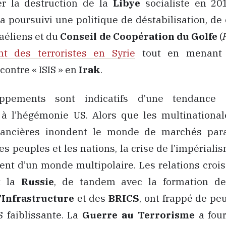
r la destruction de la
Libye
socialiste en 201
 poursuivi une politique de déstabilisation, de
raéliens et du
Conseil de Coopération du Golfe
(
nt des terroristes en Syrie
tout en menant 
contre « ISIS » en
Irak
.
ppements sont indicatifs d’une tendance g
 à l’hégémonie US. Alors que les multinational
ancières inondent le monde de marchés para
s peuples et les nations, la crise de l’impérialis
nt d’un monde multipolaire. Les relations crois
 la
Russie
, de tandem avec la formation d
’Infrastructure
et des
BRICS
, ont frappé de pe
S faiblissante. La
Guerre au Terrorisme
a four