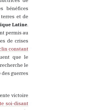
oductrices de
es bénéfices
 terres et de
ique Latine
.
ont permis au
es de crises
clin constant
uent que le
 recherche le
e des guerres
ente victoire
ste soi-disant