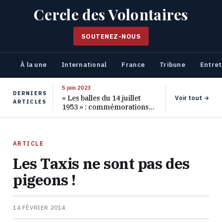
Cercle des Volontaires
SOUTENEZ-NOUS
À la une
International
France
Tribune
Entret
5 juin 2023
DERNIERS
« Les balles du 14 juillet
Voir tout →
ARTICLES
1953 » : commémorations
pour les 70 ans de ce
massacre oublié
ARTICLE
Les Taxis ne sont pas des
pigeons !
14 FÉVRIER 2014