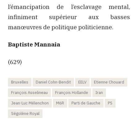
l’émancipation de l’esclavage mental,
infiniment supérieur aux basses
manœuvres de politique politicienne.
Baptiste Mannaia
(629)
Bruxelles
Daniel Cohn-Bendit
EELV
Etienne Chouard
François Asselineau
François Hollande
Iran
Jean-Luc Mélenchon
M6R
Parti de Gauche
PS
Ségolène Royal