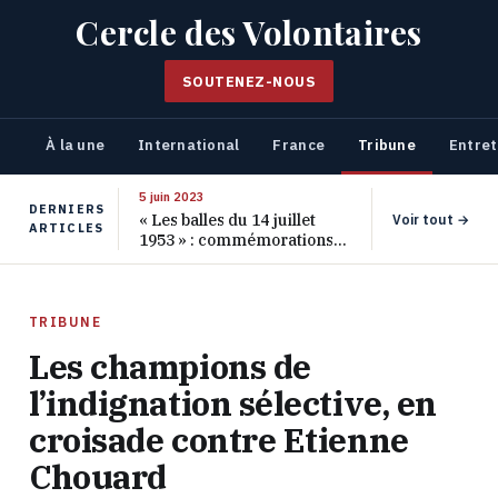
Cercle des Volontaires
SOUTENEZ-NOUS
À la une
International
France
Tribune
Entret
5 juin 2023
DERNIERS
« Les balles du 14 juillet
Voir tout →
ARTICLES
1953 » : commémorations
pour les 70 ans de ce
massacre oublié
TRIBUNE
Les champions de
l’indignation sélective, en
croisade contre Etienne
Chouard