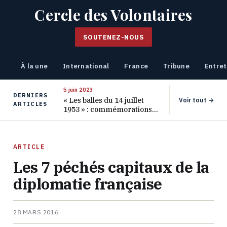
Cercle des Volontaires
SOUTENEZ-NOUS
À la une
International
France
Tribune
Entret
5 juin 2023
DERNIERS
« Les balles du 14 juillet
Voir tout →
ARTICLES
1953 » : commémorations
pour les 70 ans de ce
massacre oublié
ARTICLE
Les 7 péchés capitaux de la
diplomatie française
28 MARS 2016