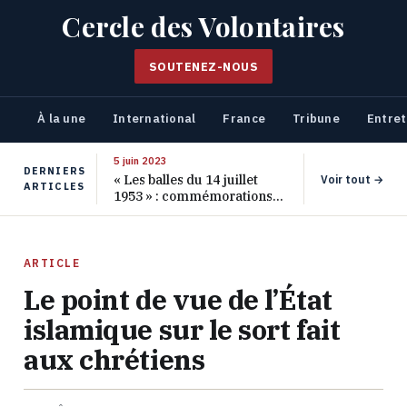
Cercle des Volontaires
SOUTENEZ-NOUS
À la une
International
France
Tribune
Entret
5 juin 2023
DERNIERS
« Les balles du 14 juillet
Voir tout →
ARTICLES
1953 » : commémorations
pour les 70 ans de ce
massacre oublié
ARTICLE
Le point de vue de l’État
islamique sur le sort fait
aux chrétiens