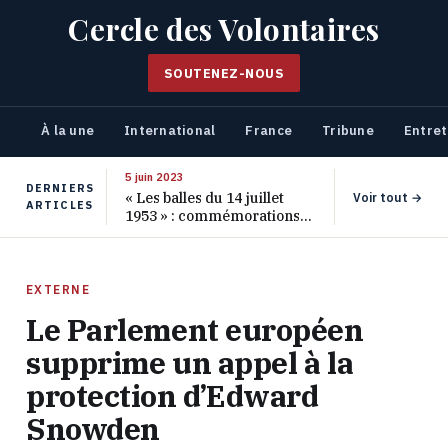
Cercle des Volontaires
SOUTENEZ-NOUS
À la une
International
France
Tribune
Entret
5 juin 2023
DERNIERS
« Les balles du 14 juillet
Voir tout →
ARTICLES
1953 » : commémorations
pour les 70 ans de ce
massacre oublié
EXTERNE
Le Parlement européen
supprime un appel à la
protection d’Edward
Snowden