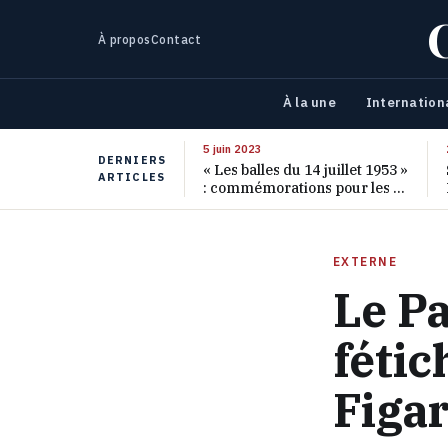
À propos
Contact
À la une
Internation
5 juin 2023
DERNIERS
« Les balles du 14 juillet 1953 »
ARTICLES
: commémorations pour les 70
ans de ce massacre oublié
EXTERNE
Le Pa
fétic
Figar