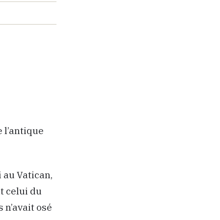
e l’antique
i au Vatican,
t celui du
 n’avait osé