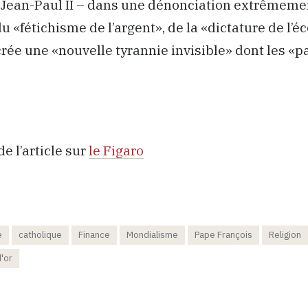
Jean-Paul II – dans une dénonciation extrêmeme
u «fétichisme de l’argent», de la «dictature de l’
crée une «nouvelle tyrannie invisible» dont les «p
de l’article sur
le Figaro
e
catholique
Finance
Mondialisme
Pape François
Religion
'or