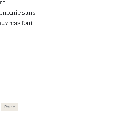
nt
économie sans
auvres» font
Rome