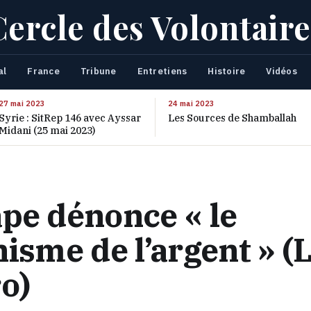
Cercle des Volontaire
al
France
Tribune
Entretiens
Histoire
Vidéos
27 mai 2023
24 mai 2023
Syrie : SitRep 146 avec Ayssar
Les Sources de Shamballah
Midani (25 mai 2023)
pe dénonce « le
hisme de l’argent » (
o)