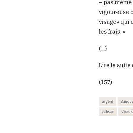
– pas même 
vigoureuse d
visage» qui 
les frais. »
(…)
Lire la suite 
(157)
argent
Banqu
vatican
Veau d