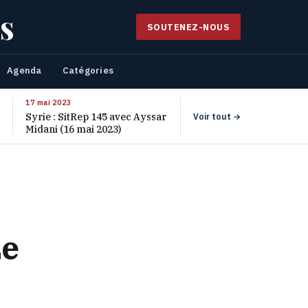
s
SOUTENEZ-NOUS
Agenda
Catégories
17 mai 2023
Syrie : SitRep 145 avec Ayssar
Voir tout →
Midani (16 mai 2023)
Le