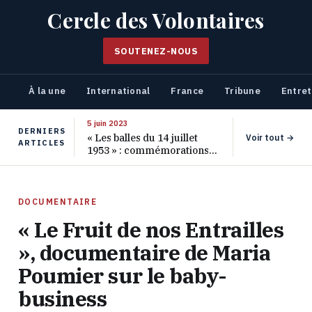
Cercle des Volontaires
SOUTENEZ-NOUS
À la une
International
France
Tribune
Entret
5 juin 2023
DERNIERS
« Les balles du 14 juillet
Voir tout →
ARTICLES
1953 » : commémorations
pour les 70 ans de ce
massacre oublié
DOCUMENTAIRE
« Le Fruit de nos Entrailles
», documentaire de Maria
Poumier sur le baby-
business