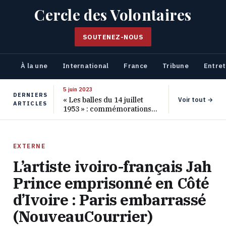
Cercle des Volontaires
SOUTENEZ-NOUS
À la une
International
France
Tribune
Entret
5 juin 2023
DERNIERS
« Les balles du 14 juillet
Voir tout →
ARTICLES
1953 » : commémorations
pour les 70 ans de ce
massacre oublié
EXTERNE
L’artiste ivoiro-français Jah
Prince emprisonné en Côté
d’Ivoire : Paris embarrassé
(NouveauCourrier)