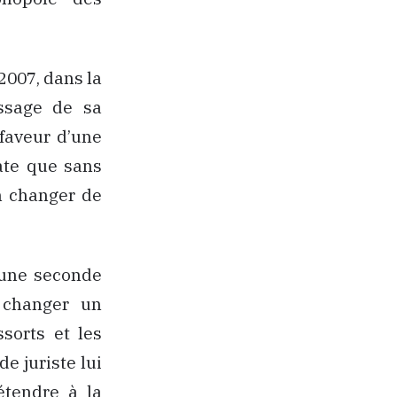
2007, dans la
assage de sa
 faveur d’une
ate que sans
n changer de
 une seconde
t changer un
sorts et les
de juriste lui
étendre à la