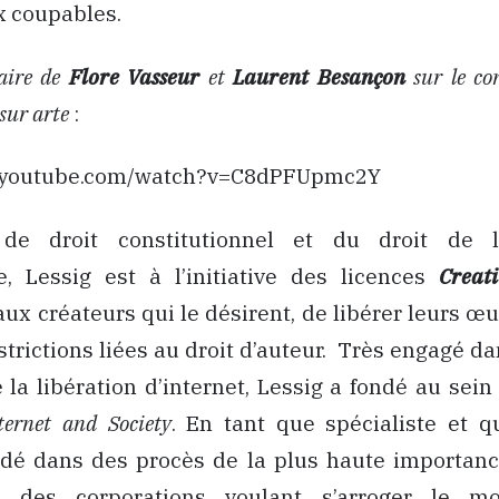
x coupables.
aire de
Flore Vasseur
et
Laurent Besançon
sur le co
 sur arte
:
w.youtube.com/watch?v=C8dPFUpmc2Y
e de droit constitutionnel et du droit de l
le, Lessig est à l’initiative des licences
Creat
ux créateurs qui le désirent, de libérer leurs œu
strictions liées au droit d’auteur. Très engagé d
 la libération d’internet, Lessig a fondé au sein
ternet and Society
. En tant que spécialiste et qu
idé dans des procès de la plus haute importance
es des corporations voulant s’arroger le m