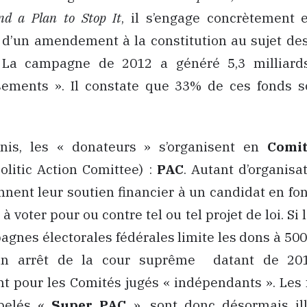
nd a Plan to Stop It
,
il s’engage concrètement 
on d’un amendement à la constitution au sujet d
. La campagne de 2012 a généré 5,3 milliard
ssements ». Il constate que 33% de ces fonds so
nis, les « donateurs » s’organisent en
Comit
olitic Action Comittee) :
PAC
. Autant d’organisa
nnent leur soutien financier à un candidat en fo
voter pour ou contre tel ou tel projet de loi. Si 
agnes électorales fédérales limite les dons à 500
un arrêt de la cour suprême datant de 201
t pour les Comités jugés « indépendants ». Les 
ppelés «
Super PAC
», sont donc désormais ill