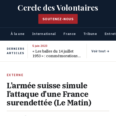
Cercle des Volontaires
SOUTENEZ-NOUS
À la une
International
France
Tribune
Entret
5 juin 2023
DERNIERS
« Les balles du 14 juillet
Voir tout →
ARTICLES
1953 » : commémorations
pour les 70 ans de ce
massacre oublié
EXTERNE
L’armée suisse simule
l’attaque d’une France
surendettée (Le Matin)